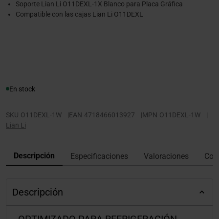
Soporte Lian Li O11DEXL-1X Blanco para Placa Gráfica
Compatible con las cajas Lian Li O11DEXL
En stock
SKU
O11DEXL-1W
|
EAN
4718466013927
|
MPN
O11DEXL-1W
|
Lian Li
Descripción
Especificaciones
Valoraciones
Con
Descripción