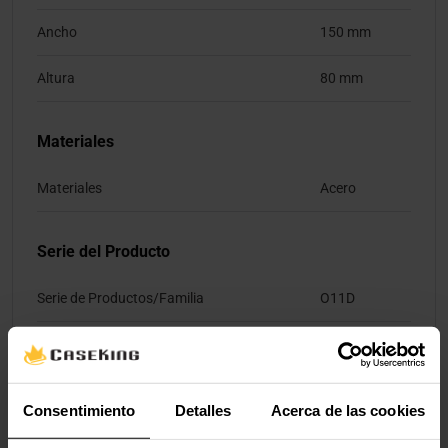
Ancho
150 mm
Altura
80 mm
Materiales
Materiales
Acero
Serie del Producto
Serie de Productos/Familia
O11D
Valoraciones
Consentimiento
Detalles
Acerca de las cookies