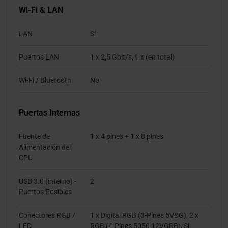
Wi-Fi & LAN
LAN
Sí
Puertos LAN
1 x 2,5 Gbit/s, 1 x (en total)
Wi-Fi / Bluetooth
No
Puertas Internas
Fuente de
1 x 4 pines + 1 x 8 pines
Alimentación del
CPU
USB 3.0 (interno) -
2
Puertos Posibles
Conectores RGB /
1 x Digital RGB (3-Pines 5VDG), 2 x
LED
RGB (4-Pines 5050 12VGRB), Sí