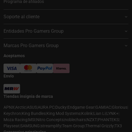
Programa de afiliados
Soporte al cliente
Entidades Pro Gamers Group
Marcas Pro Gamers Group
Aceptamos
Envío
Tiendas insignia de marca
APNX
|
Arctic
|
ASUS
|
AURA PC
|
Ducky
|
Endgame Gear
|
GAMIAC
|
Glorious
|
Keychron
|
King Bundles
|
King Mod Systems
|
Kolink
|
Lian Li
|
LYNK+
|
Moza Racing
|
MSI
|
Nitro Concepts
|
noblechairs
|
NZXT
|
PHANTEKS
|
Playseat
|
SAMSUNG
|
streamplify
|
Team Group
|
Thermal Grizzly
|
TX3