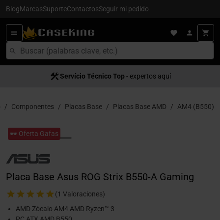
Blog
Marcas
Suporte
Contactos
Seguir mi pedido
Servício Técnico Top
- expertos aquí
o
Componentes
Placas Base
Placas Base AMD
AM4 (B550)
🕶️ Oferta Gafas
Placa Base Asus ROG Strix B550-A Gaming
(1 Valoraciones)
AMD Zócalo AM4 AMD Ryzen™ 3
PC ATX AMD B550