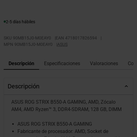
2-5 días hábiles
SKU
90MB15J0-M0EAY0
|
EAN
4718017826594
|
MPN
90MB15J0-M0EAY0
|
ASUS
Descripción
Especificaciones
Valoraciones
Con
Descripción
ASUS ROG STRIX B550-A GAMING, AMD, Zócalo
AM4, AMD Ryzen™ 3, DDR4-SDRAM, 128 GB, DIMM
ASUS ROG STRIX B550-A GAMING
Fabricante de procesador: AMD, Socket de