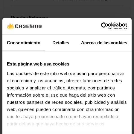
Puertas Externas
USB 3.1 (externo)
1
Tipo C
Consentimiento
Detalles
Acerca de las cookies
USB 3.1 (externo)
1
Tipo A
Esta página web usa cookies
USB 3.0 (externo)
4
Las cookies de este sitio web se usan para personalizar
Tipo A
el contenido y los anuncios, ofrecer funciones de redes
sociales y analizar el tráfico. Además, compartimos
Conectores del
1 x DisplayPort, 1 x HDMI
información sobre el uso que haga del sitio web con
Monitor
nuestros partners de redes sociales, publicidad y análisis
web, quienes pueden combinarla con otra información
que les haya proporcionado o que hayan recopilado a
Puertas de Almacenamiento
partir del uso que haya hecho de sus servicios.
PCIe 3.0 x4 M.2
1