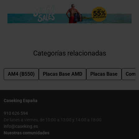
Categorías relacionadas
AM4 (B550)
Placas Base AMD
Placas Base
Comp
Caseking España
910 626 594
De lunes a viernes, de 10:00 a 13:00 y 14:00 a 18:00
info@caseking.es
Nuestras comunidades