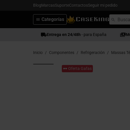
Blog
Marcas
Suporte
Contactos
Seguir mi pedido
Categorías
Entrega en 24/48h
- para España
M
Inicio
Componentes
Refrigeración
Massas Té
🕶️ Oferta Gafas