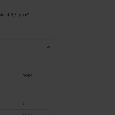
idad: 3,7 g/cm³,
Negro
3 ml