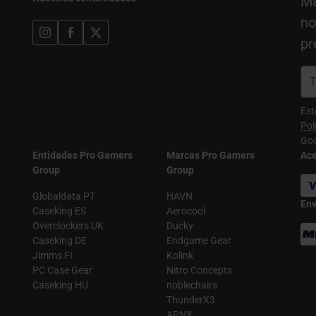
Ma
no
pr
Est
Pol
Goo
Entidades Pro Gamers
Marcas Pro Gamers
Ac
Group
Group
Globaldata PT
HAVN
Env
Caseking ES
Aerocool
Overclockers UK
Ducky
Caseking DE
Endgame Gear
Jimms FI
Kolink
PC Case Gear
Nitro Concepts
Caseking HU
noblechairs
ThunderX3
APNX