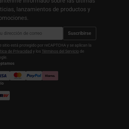
nténme informado sobre las últimas
ticias, lanzamientos de productos y
omociones.
Suscribirse
e sitio está protegido por reCAPTCHA y se aplican la
ítica de Privacidad
y los
Términos del Servicio
de
gle.
eptamos
ío