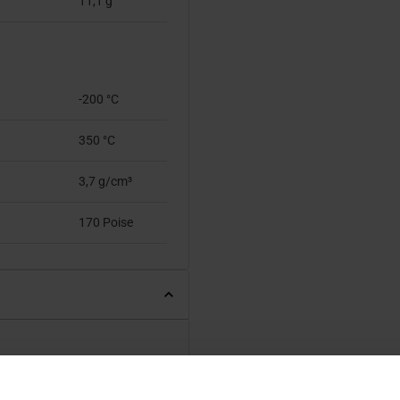
11,1 g
-200 °C
350 °C
3,7 g/cm³
170 Poise