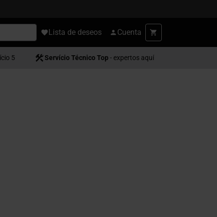
Lista de deseos
Cuenta
ício 5
Servício Técnico Top
- expertos aquí