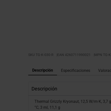
SKU
TG-K-030-R
|
EAN
4260711990021
|
MPN
TG-K
Descripción
Especificaciones
Valora
Descripción
Thermal Grizzly Kryonaut, 12,5 W/m·K, 3,7 g
°C, 3 ml, 11,1 g