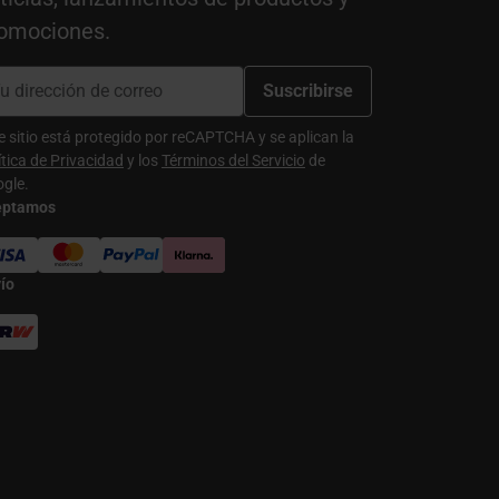
omociones.
Suscribirse
e sitio está protegido por reCAPTCHA y se aplican la
ítica de Privacidad
y los
Términos del Servicio
de
gle.
eptamos
ío