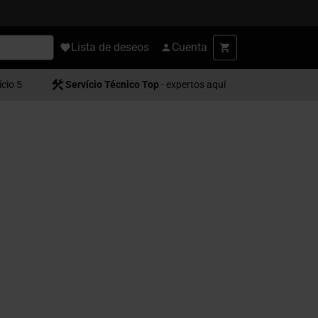
Lista de deseos
Cuenta
ício 5
Servício Técnico Top
- expertos aquí