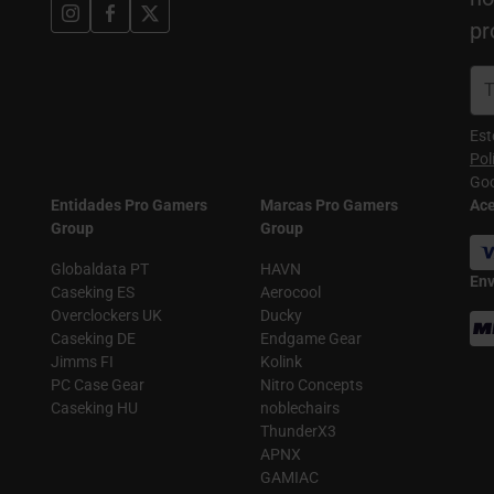
pr
Est
Pol
Goo
Entidades Pro Gamers
Marcas Pro Gamers
Ac
Group
Group
Globaldata PT
HAVN
Env
Caseking ES
Aerocool
Overclockers UK
Ducky
Caseking DE
Endgame Gear
Jimms FI
Kolink
PC Case Gear
Nitro Concepts
Caseking HU
noblechairs
ThunderX3
APNX
GAMIAC