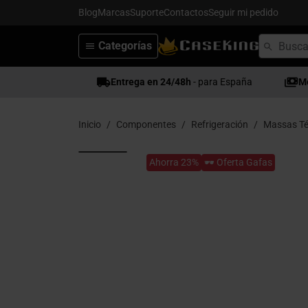
Blog
Marcas
Suporte
Contactos
Seguir mi pedido
Categorías
Entrega en 24/48h
- para España
M
Inicio
Componentes
Refrigeración
Massas Té
Ahorra 23%
🕶️ Oferta Gafas