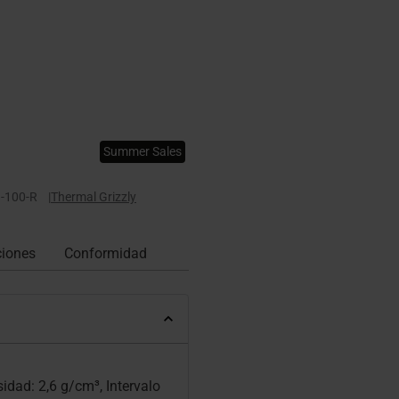
Summer Sales
-100-R
|
Thermal Grizzly
ciones
Conformidad
dad: 2,6 g/cm³, Intervalo