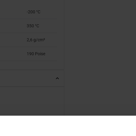
-200 °C
350 °C
2,6 g/cm³
190 Poise