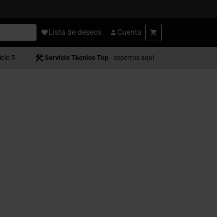
Lista de deseos
Cuenta
ício 5
Servício Técnico Top
- expertos aquí