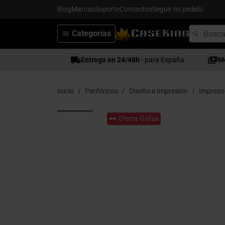
Blog
Marcas
Suporte
Contactos
Seguir mi pedido
Categorías
Entrega en 24/48h
- para España
M
Inicio
Periféricos
Diseño e Impresión
Impreso
🕶️ Oferta Gafas