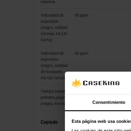
máxima
Velocidad de
40 ppm
impresión
(negro, calidad
normal, A4/US
Carta)
Velocidad de
42 ppm
impresión
(negro, calidad
de bosquejo,
A4/US Carta)
Tiempo hasta
5,9 s
primera página
Consentimiento
(negro, normal)
Esta página web usa cookie
Copiado
Las cookies de este sitio we