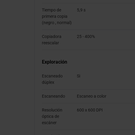
Tiempo de
5,9 s
primera copia
(negro , normal)
Copiadora
25 - 400%
reescalar
Exploración
Escaneado
Si
dúplex
Escaneando
Escaneo a color
Resolución
600 x 600 DPI
óptica de
escáner