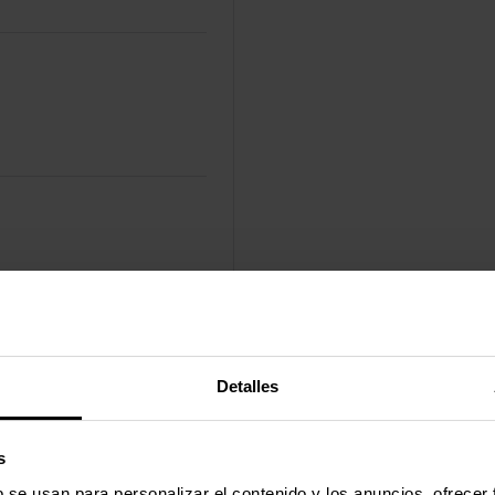
Detalles
s
b se usan para personalizar el contenido y los anuncios, ofrecer