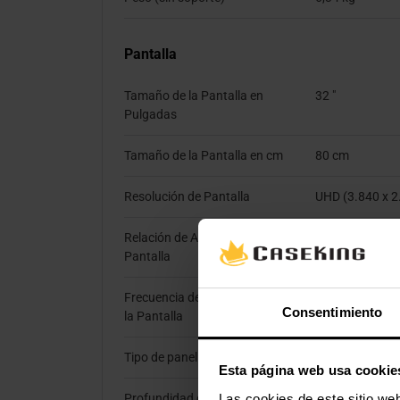
Pantalla
Tamaño de la Pantalla en
32 "
Pulgadas
Tamaño de la Pantalla en cm
80 cm
Resolución de Pantalla
UHD (3.840 x 2.
Relación de Aspecto de la
16:9
Pantalla
Frecuencia de Actualización de
60 Hz
Consentimiento
la Pantalla
Tipo de panel de Pantalla
Nano IPS
Esta página web usa cookie
Las cookies de este sitio we
Profundidad del color
Max. 1,07 mil m