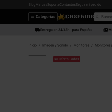
Blog
Marcas
Suporte
Contactos
Seguir mi pedido
Categorías
Entrega en 24/48h
- para España
M
Inicio
Imagen y Sonido
Monitores
Monitores 
🕶️ Oferta Gafas