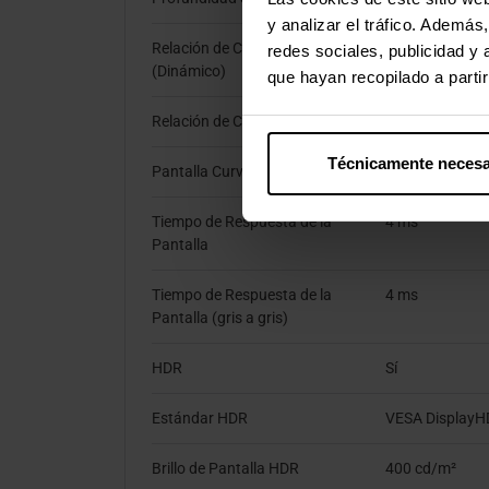
y analizar el tráfico. Ademá
Relación de Contraste
50.000.000:1
redes sociales, publicidad y
(Dinámico)
que hayan recopilado a parti
Relación de Contraste (Estático)
1.000:1
Técnicamente necesa
Pantalla Curva
No
Tiempo de Respuesta de la
4 ms
Pantalla
Tiempo de Respuesta de la
4 ms
Pantalla (gris a gris)
HDR
Sí
Estándar HDR
VESA DisplayH
Brillo de Pantalla HDR
400 cd/m²