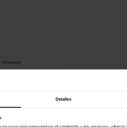
160 píxeles)
Detalles
s
b se usan para personalizar el contenido y los anuncios, ofrecer
illones de colores (8 bit + FRC)