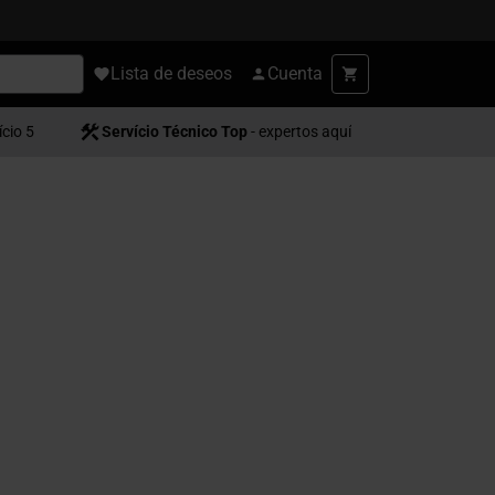
Lista de deseos
Cuenta
ício 5
Servício Técnico Top
- expertos aquí