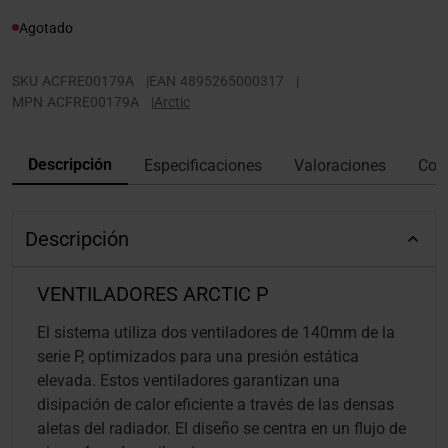
Agotado
SKU
ACFRE00179A
|
EAN
4895265000317
|
MPN
ACFRE00179A
|
Arctic
Descripción
Especificaciones
Valoraciones
Con
Descripción
VENTILADORES ARCTIC P
El sistema utiliza dos ventiladores de 140mm de la
serie P, optimizados para una presión estática
elevada. Estos ventiladores garantizan una
disipación de calor eficiente a través de las densas
aletas del radiador. El diseño se centra en un flujo de