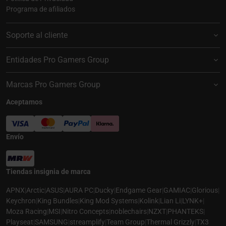
Programa de afiliados
Soporte al cliente
Entidades Pro Gamers Group
Marcas Pro Gamers Group
Aceptamos
Envío
Tiendas insignia de marca
APNX
|
Arctic
|
ASUS
|
AURA PC
|
Ducky
|
Endgame Gear
|
GAMIAC
|
Glorious
|
Keychron
|
King Bundles
|
King Mod Systems
|
Kolink
|
Lian Li
|
LYNK+
|
Moza Racing
|
MSI
|
Nitro Concepts
|
noblechairs
|
NZXT
|
PHANTEKS
|
Playseat
|
SAMSUNG
|
streamplify
|
Team Group
|
Thermal Grizzly
|
TX3