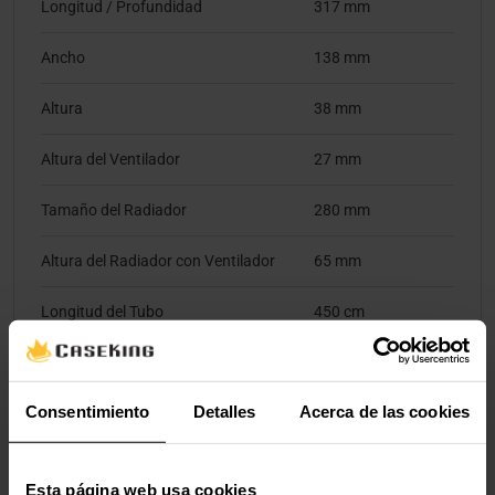
Longitud / Profundidad
317 mm
Ancho
138 mm
Altura
38 mm
Altura del Ventilador
27 mm
Tamaño del Radiador
280 mm
Altura del Radiador con Ventilador
65 mm
Longitud del Tubo
450 cm
Tipo
Consentimiento
Detalles
Acerca de las cookies
Tipo de Refrigerador de CPU
Enfriador líquido aio
Esta página web usa cookies