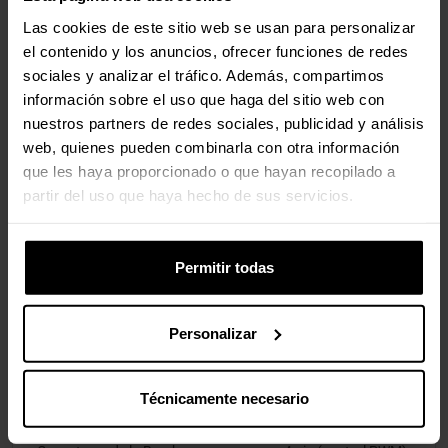
CPU
Las cookies de este sitio web se usan para personalizar
el contenido y los anuncios, ofrecer funciones de redes
Zócalo de CPU
1700, 1851, AM4,
sociales y analizar el tráfico. Además, compartimos
AM5
información sobre el uso que haga del sitio web con
nuestros partners de redes sociales, publicidad y análisis
Especificaciones del Ventilador
web, quienes pueden combinarla con otra información
que les haya proporcionado o que hayan recopilado a
Tamaño del Ventilador
140 mm
partir del uso que haya hecho de sus servicios.
Soporte para Ventiladores
Permitir todas
Ventiladores Incluidos
2
Personalizar
Puertas Internas
Técnicamente necesario
Conectores de Ventilador
4 pines (PWM)