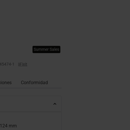
Summer Sales
45474-1
|
iFixit
ciones
Conformidad
: 124 mm