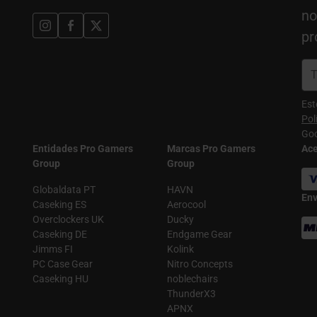
no
pr
Est
Pol
Goo
Entidades Pro Gamers
Marcas Pro Gamers
Ac
Group
Group
Globaldata PT
HAVN
Env
Caseking ES
Aerocool
Overclockers UK
Ducky
Caseking DE
Endgame Gear
Jimms FI
Kolink
PC Case Gear
Nitro Concepts
Caseking HU
noblechairs
ThunderX3
APNX