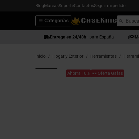
Blog
Marcas
Suporte
Contactos
Seguir mi pedido
Categorías
Entrega en 24/48h
- para España
M
Inicio
Hogar y Exterior
Herramientas
Herrami
Ahorra 18%
🕶️ Oferta Gafas