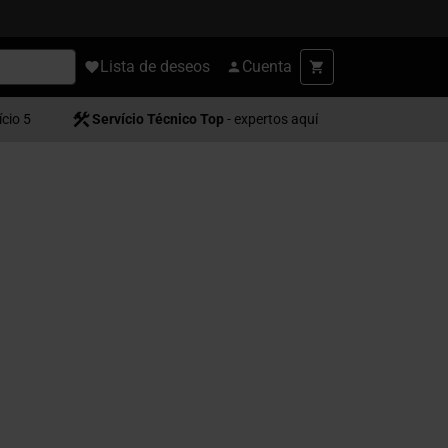
Lista de deseos
Cuenta
ício 5
Servício Técnico Top
- expertos aquí