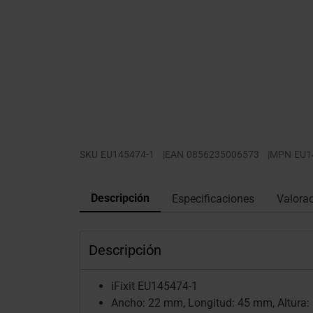
SKU
EU145474-1
|
EAN
0856235006573
|
MPN
EU1
Descripción
Especificaciones
Valora
Descripción
iFixit EU145474-1
Ancho: 22 mm, Longitud: 45 mm, Altura