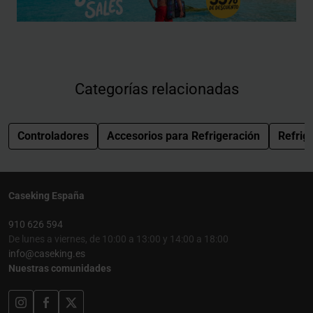
Categorías relacionadas
Controladores
Accesorios para Refrigeración
Refrig
Caseking España
910 626 594
De lunes a viernes, de 10:00 a 13:00 y 14:00 a 18:00
info@caseking.es
Nuestras comunidades