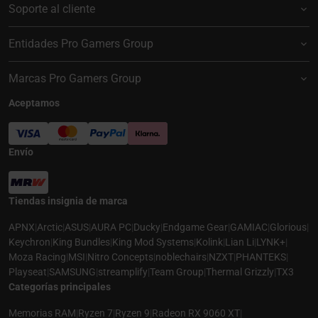
Soporte al cliente
Entidades Pro Gamers Group
Marcas Pro Gamers Group
Aceptamos
Envío
Tiendas insignia de marca
APNX
|
Arctic
|
ASUS
|
AURA PC
|
Ducky
|
Endgame Gear
|
GAMIAC
|
Glorious
|
Keychron
|
King Bundles
|
King Mod Systems
|
Kolink
|
Lian Li
|
LYNK+
|
Moza Racing
|
MSI
|
Nitro Concepts
|
noblechairs
|
NZXT
|
PHANTEKS
|
Playseat
|
SAMSUNG
|
streamplify
|
Team Group
|
Thermal Grizzly
|
TX3
Categorías principales
Memorias RAM
|
Ryzen 7
|
Ryzen 9
|
Radeon RX 9060 XT
|