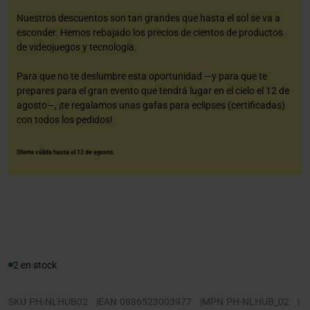
Nuestros descuentos son tan grandes que hasta el sol se va a
esconder. Hemos rebajado los precios de cientos de productos
de videojuegos y tecnología.
Para que no te deslumbre esta oportunidad —y para que te
prepares para el gran evento que tendrá lugar en el cielo el 12 de
agosto—, ¡te regalamos unas gafas para eclipses (certificadas)
con todos los pedidos!
Oferta válida hasta el 12 de agosto.
2 en stock
SKU
PH-NLHUB02
|
EAN
0886523003977
|
MPN
PH-NLHUB_02
|