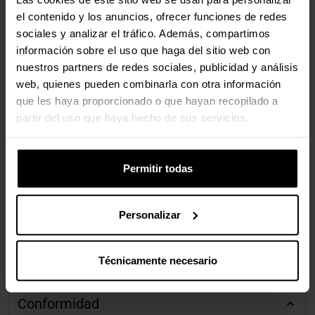
el contenido y los anuncios, ofrecer funciones de redes
sociales y analizar el tráfico. Además, compartimos
información sobre el uso que haga del sitio web con
nuestros partners de redes sociales, publicidad y análisis
web, quienes pueden combinarla con otra información
que les haya proporcionado o que hayan recopilado a
partir del uso que haya hecho de sus servicios.
Permitir todas
Personalizar
Reseñas de productos agregadas de todas las tiendas de Pro Gamers
Técnicamente necesario
Group.
Conformidad