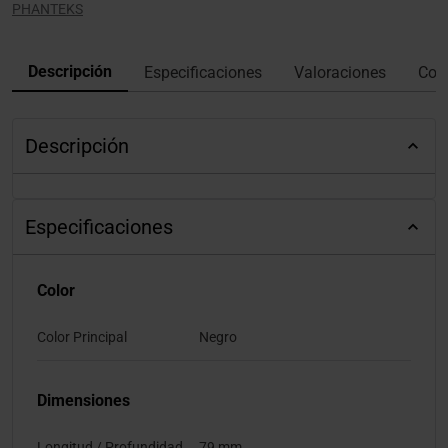
PHANTEKS
Descripción
Especificaciones
Valoraciones
Con
Descripción
Especificaciones
Color
Color Principal
Negro
Dimensiones
Longitud / Profundidad
79 mm