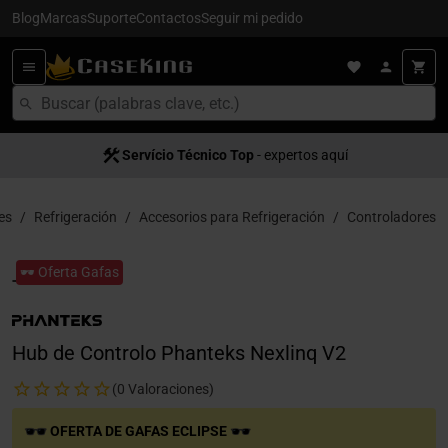
Blog
Marcas
Suporte
Contactos
Seguir mi pedido
Servício Técnico Top
- expertos aquí
es
Refrigeración
Accesorios para Refrigeración
Controladores
🕶️ Oferta Gafas
Hub de Controlo Phanteks Nexlinq V2
(0 Valoraciones)
OFERTA DE GAFAS ECLIPSE