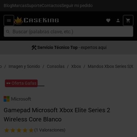
Blog
Marcas
Suporte
Contactos
Seguir mi pedido
Servício Técnico Top
- expertos aquí
io
Imagen y Sonido
Consolas
Xbox
Mandos Xbox Series S|X
🕶️ Oferta Gafas
Gamepad Microsoft Xbox Elite Series 2
Wireless Core Blanco
(1 Valoraciones)