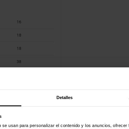
16
18
18
38
Sí
Detalles
RGB
s
b se usan para personalizar el contenido y los anuncios, ofrecer