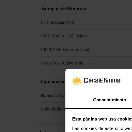
Tiempos de Memoria
CL (Latencia CAS)
tRCD (RAS-to-CAS-Delay)
tRP (RAS-Precharge-Time)
tRAS (Row-Active-Time)
Iluminación
Iluminación / RGB
Consentimiento
Color de Iluminación
Esta página web usa cookie
Las cookies de este sitio we