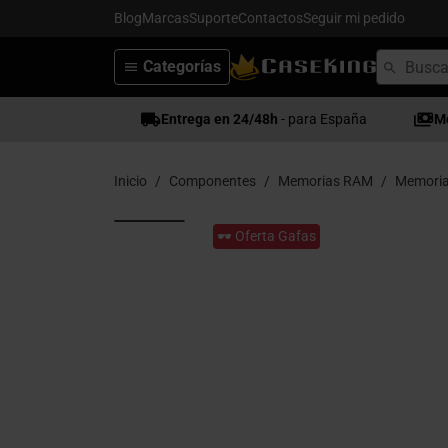
Blog
Marcas
Suporte
Contactos
Seguir mi pedido
Categorías
Entrega en 24/48h
- para España
M
Inicio
Componentes
Memorias RAM
Memori
🕶️ Oferta Gafas