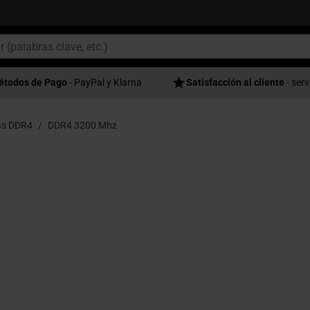
étodos de Pago
- PayPal y Klarna
Satisfacción al cliente
- serv
as DDR4
DDR4 3200 Mhz