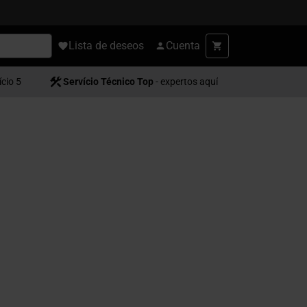
Lista de deseos
Cuenta
ício 5
Servício Técnico Top
- expertos aquí