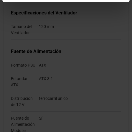
Especificaciones del Ventilador
Tamaño del
120 mm
Ventilador
Fuente de Alimentación
Formato PSU
ATX
Estándar
ATX 3.1
ATX
Distribución
ferrocarril único
de 12 V
Fuente de
Sí
Alimentación
Modular