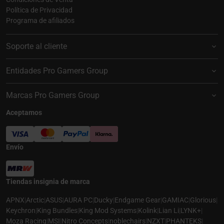
Política de Privacidad
Programa de afiliados
Soporte al cliente
Entidades Pro Gamers Group
Marcas Pro Gamers Group
Aceptamos
Envío
Tiendas insignia de marca
APNX
|
Arctic
|
ASUS
|
AURA PC
|
Ducky
|
Endgame Gear
|
GAMIAC
|
Glorious
|
Keychron
|
King Bundles
|
King Mod Systems
|
Kolink
|
Lian Li
|
LYNK+
|
Moza Racing
|
MSI
|
Nitro Concepts
|
noblechairs
|
NZXT
|
PHANTEKS
|