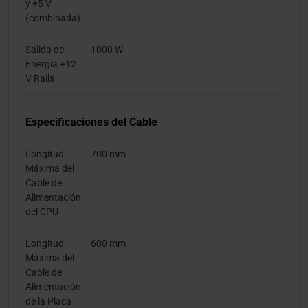
y +5 V
(combinada)
Salida de
1000 W
Energía +12
V Rails
Especificaciones del Cable
Longitud
700 mm
Máxima del
Cable de
Alimentación
del CPU
Longitud
600 mm
Máxima del
Cable de
Alimentación
de la Placa