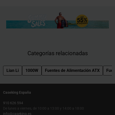
Categorías relacionadas
Lian Li
1000W
Fuentes de Alimentación ATX
Fuen
Caseking España
910 626 594
De lunes a viernes, de 10:00 a 13:00 y 14:00 a 18:00
info@caseking.es