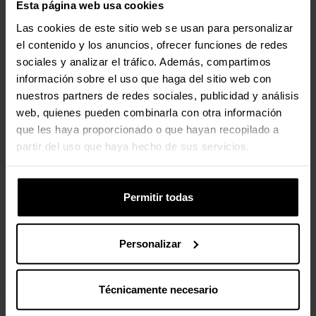
Esta página web usa cookies
Las cookies de este sitio web se usan para personalizar
el contenido y los anuncios, ofrecer funciones de redes
Especificaciones
sociales y analizar el tráfico. Además, compartimos
información sobre el uso que haga del sitio web con
nuestros partners de redes sociales, publicidad y análisis
Color
web, quienes pueden combinarla con otra información
que les haya proporcionado o que hayan recopilado a
Color
Blanco
Principal
partir del uso que haya hecho de sus servicios.
Dimensiones
Permitir todas
Longitud /
140 mm
Profundidad
Personalizar
Ancho
86 mm
Técnicamente necesario
Altura
150 mm