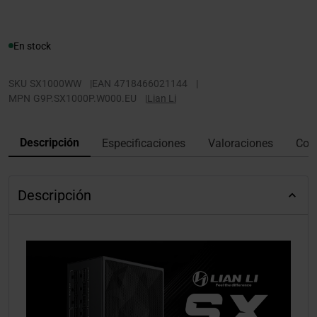
En stock
SKU
SX1000WW
|
EAN
4718466021144
|
MPN
G9P.SX1000P.W000.EU
|
Lian Li
Descripción
Especificaciones
Valoraciones
Con
Descripción