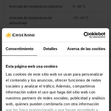
Intervalo de temperatura operativa
0 - 40 °C
Intervalo de temperatura de
-15 - 45 °C
almacenaje
Intervalo de humedad relativa para
0 - 95%
funcionamiento
Consentimiento
Detalles
Acerca de las cookies
Intervalo de humedad relativa durante
0 - 95%
almacenaje
Esta página web usa cookies
Altitud de funcionamiento
0 - 3000 m
Las cookies de este sitio web se usan para personalizar
Altitud no operativa
0 - 15000 m
el contenido y los anuncios, ofrecer funciones de redes
sociales y analizar el tráfico. Además, compartimos
información sobre el uso que haga del sitio web con
nuestros partners de redes sociales, publicidad y análisis
Valoraciones
web, quienes pueden combinarla con otra información
que les haya proporcionado o que hayan recopilado a