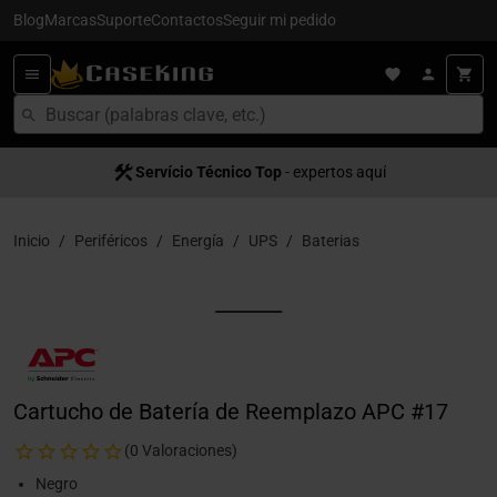
Blog
Marcas
Suporte
Contactos
Seguir mi pedido
Servício Técnico Top
- expertos aquí
Inicio
Periféricos
Energía
UPS
Baterias
Cartucho de Batería de Reemplazo APC #17
(0 Valoraciones)
Negro