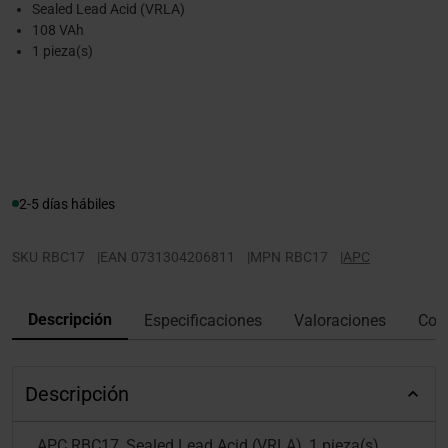
Sealed Lead Acid (VRLA)
108 VAh
1 pieza(s)
2-5 días hábiles
SKU
RBC17
|
EAN
0731304206811
|
MPN
RBC17
|
APC
Descripción
Especificaciones
Valoraciones
Con
Descripción
APC RBC17, Sealed Lead Acid (VRLA), 1 pieza(s),