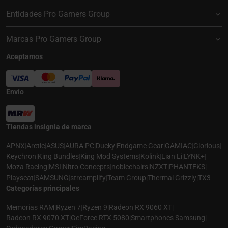
Entidades Pro Gamers Group
Marcas Pro Gamers Group
Aceptamos
Envío
Tiendas insignia de marca
APNX
|
Arctic
|
ASUS
|
AURA PC
|
Ducky
|
Endgame Gear
|
GAMIAC
|
Glorious
|
Keychron
|
King Bundles
|
King Mod Systems
|
Kolink
|
Lian Li
|
LYNK+
|
Moza Racing
|
MSI
|
Nitro Concepts
|
noblechairs
|
NZXT
|
PHANTEKS
|
Playseat
|
SAMSUNG
|
streamplify
|
Team Group
|
Thermal Grizzly
|
TX3
Categorías principales
Memorias RAM
|
Ryzen 7
|
Ryzen 9
|
Radeon RX 9060 XT
|
Radeon RX 9070 XT
|
GeForce RTX 5080
|
Smartphones Samsung
|