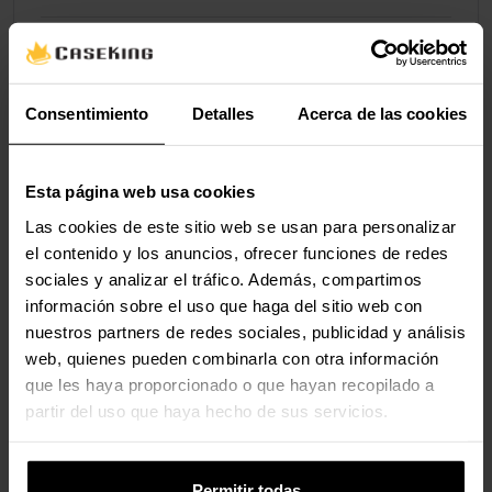
Puertas Externas
E/S frontal –
1
Consentimiento
Detalles
Acerca de las cookies
Puertos USB
Tipo C Totales
Esta página web usa cookies
E/S frontal –
2
Las cookies de este sitio web se usan para personalizar
Puertos USB
el contenido y los anuncios, ofrecer funciones de redes
Tipo A Totales
sociales y analizar el tráfico. Además, compartimos
información sobre el uso que haga del sitio web con
USB 3.2
1
(externo) Tipo C
nuestros partners de redes sociales, publicidad y análisis
web, quienes pueden combinarla con otra información
USB 3.0
2
que les haya proporcionado o que hayan recopilado a
(externo) Tipo A
partir del uso que haya hecho de sus servicios.
Salidas de Audio
1 x salida / entrada (Jack de 3,5 mm, 4
e Entradas
pines, TRRS)
Permitir todas