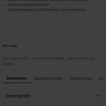
Soporta una placa base ATX
Soporta disipador de CPU de hasta 169 mm de altura
En stock
SKU
D400-BLACK
|
EAN
6970620554884
|
MPN
D400 BLACK
|
Jonsbo
Descripción
Especificaciones
Valoraciones
Con
Descripción