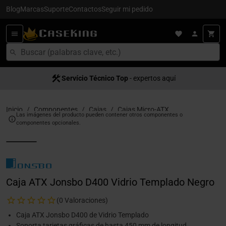
Blog
Marcas
Suporte
Contactos
Seguir mi pedido
Servício Técnico Top
- expertos aquí
Inicio
Componentes
Cajas
Cajas Micro-ATX
Las imágenes del producto pueden contener otros componentes o
componentes opcionales.
Caja ATX Jonsbo D400 Vidrio Templado Negro
(0 Valoraciones)
Caja ATX Jonsbo D400 de Vidrio Templado
Soporta tarjetas gráficas de hasta 450 mm de longitud