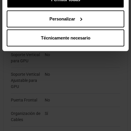
Características de la Caja
Personalizar
Posición de E/S
Lado
Técnicamente necesario
Panel lateral
con ventana
Soporte Vertical
No
para GPU
Soporte Vertical
No
Ajustable para
GPU
Puerta Frontal
No
Organización de
Sí
Cables