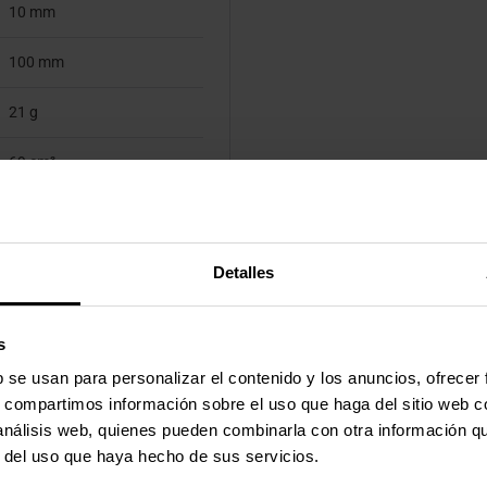
10 mm
100 mm
21 g
69 cm³
Bolsa de plástico
Detalles
s
b se usan para personalizar el contenido y los anuncios, ofrecer
s, compartimos información sobre el uso que haga del sitio web 
 análisis web, quienes pueden combinarla con otra información q
r del uso que haya hecho de sus servicios.