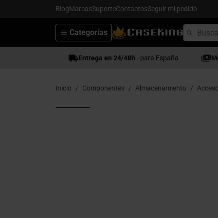
Blog
Marcas
Suporte
Contactos
Seguir mi pedido
Categorías
Entrega en 24/48h
- para España
M
Inicio
Componentes
Almacenamiento
Acceso