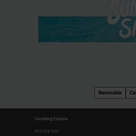
Nanocable
Ca
Caseking España
910 626 594