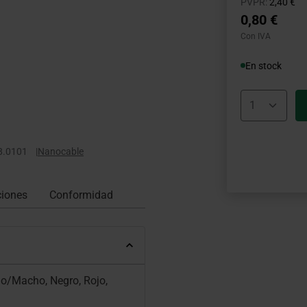
Precio r
ha
PVPR:
2,40 €
0,80 €
Con IVA
En stock
8.0101
|
Nanocable
ciones
Conformidad
ho/Macho, Negro, Rojo,