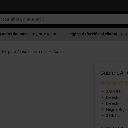
étodos de Pago
- PayPal y Klarna
Satisfacción al cliente
- serv
rios para Almacenamiento
Cables
Cable SATA
SATA II 0,5 
Derecho
Derecho
Negro, Rojo
3 Gbit/s