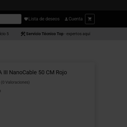
Lista de deseos
Cuenta
ício 5
Servício Técnico Top
- expertos aquí
 III NanoCable 50 CM Rojo
(0 Valoraciones)
m