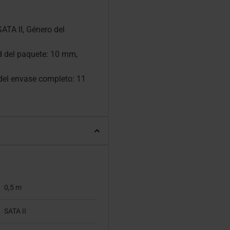
SATA II, Género del
 del paquete: 10 mm,
 del envase completo: 11
0,5 m
SATA II