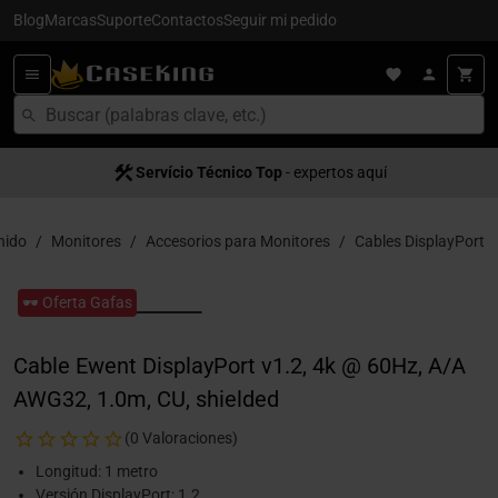
Blog
Marcas
Suporte
Contactos
Seguir mi pedido
Servício Técnico Top
- expertos aquí
nido
Monitores
Accesorios para Monitores
Cables DisplayPort
🕶️ Oferta Gafas
Cable Ewent DisplayPort v1.2, 4k @ 60Hz, A/A
AWG32, 1.0m, CU, shielded
(0 Valoraciones)
Longitud: 1 metro
Versión DisplayPort: 1.2