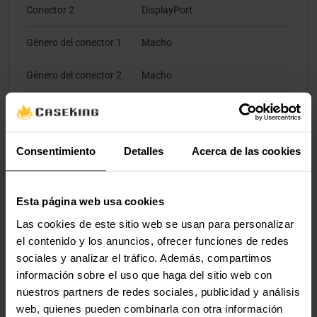
Conector 2
DisplayPort
Género del conector 1
Macho
Género del conector 2
Macho
Color del producto
Negro
Material del cable
Acero revestido de cobre (CCS,
Consentimiento
Detalles
Acerca de las cookies
Copper-clad steel)
AWG calibre del cable
30
Esta página web usa cookies
Tipo de cable
Cable redondo
Las cookies de este sitio web se usan para personalizar
el contenido y los anuncios, ofrecer funciones de redes
sociales y analizar el tráfico. Además, compartimos
Peso y dimensiones
información sobre el uso que haga del sitio web con
nuestros partners de redes sociales, publicidad y análisis
Peso
50 g
web, quienes pueden combinarla con otra información