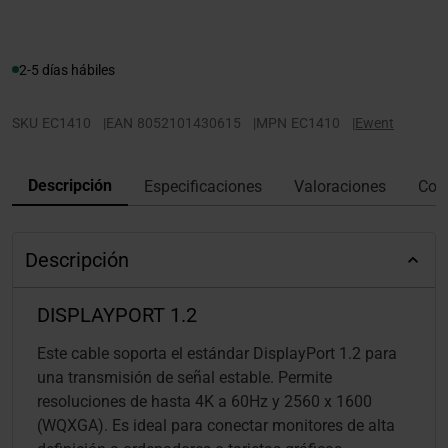
2-5 días hábiles
SKU
EC1410
|
EAN
8052101430615
|
MPN
EC1410
|
Ewent
Descripción
Especificaciones
Valoraciones
Con
Descripción
DISPLAYPORT 1.2
Este cable soporta el estándar DisplayPort 1.2 para
una transmisión de señal estable. Permite
resoluciones de hasta 4K a 60Hz y 2560 x 1600
(WQXGA). Es ideal para conectar monitores de alta