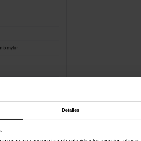
nio mylar
Detalles
s
b se usan para personalizar el contenido y los anuncios, ofrecer