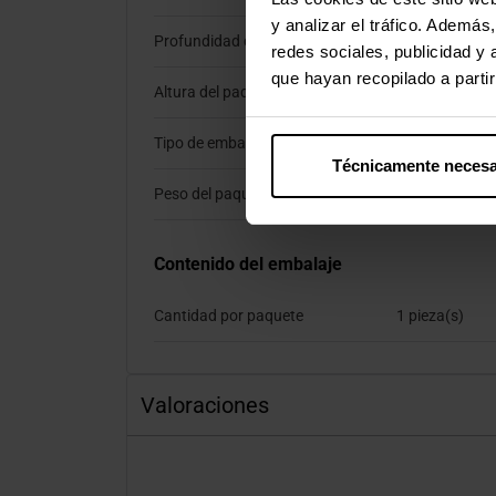
y analizar el tráfico. Ademá
Profundidad del paquete
50 mm
redes sociales, publicidad y
que hayan recopilado a parti
Altura del paquete
195 mm
Tipo de embalaje
Bolsa
Técnicamente necesa
Peso del paquete
337 g
Contenido del embalaje
Cantidad por paquete
1 pieza(s)
Valoraciones