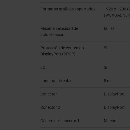
Formatos gráficos soportados
1920 x 1200 
(WQXGA), 384
Máxima velocidad de
60 Hz
actualización
Protección de contenido
Si
DisplayPort (DPCP)
3D
Si
Longitud de cable
5 m
Conector 1
DisplayPort
Conector 2
DisplayPort
Género del conector 1
Macho