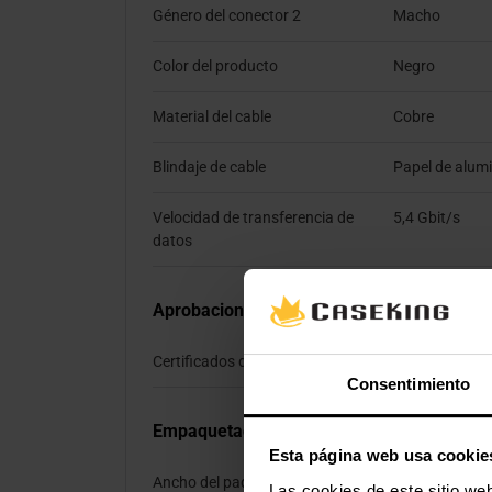
Género del conector 2
Macho
Color del producto
Negro
Material del cable
Cobre
Blindaje de cable
Papel de alumi
Velocidad de transferencia de
5,4 Gbit/s
datos
Aprobaciones reguladoras
Certificados de conformidad
RoHS
Consentimiento
Empaquetado
Esta página web usa cookie
Ancho del paquete
230 mm
Las cookies de este sitio we