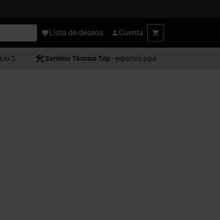
Lista de deseos
Cuenta
ício 5
Servício Técnico Top
- expertos aquí