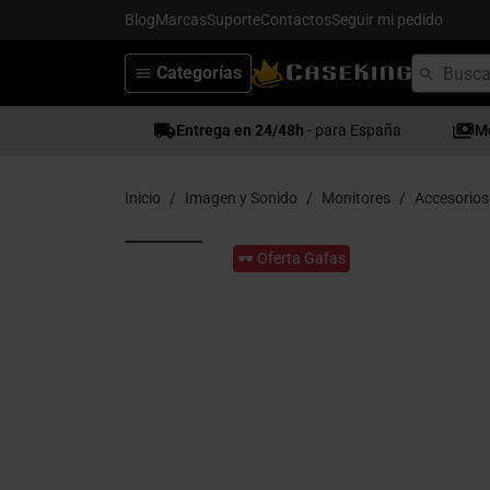
Blog
Marcas
Suporte
Contactos
Seguir mi pedido
Categorías
Entrega en 24/48h
- para España
M
Inicio
Imagen y Sonido
Monitores
Accesorios
🕶️ Oferta Gafas