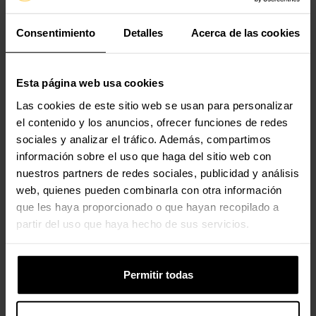
Peso
50 g
Consentimiento
Detalles
Acerca de las cookies
Empaquetado
Esta página web usa cookies
Ancho del paquete
120 mm
Las cookies de este sitio web se usan para personalizar
el contenido y los anuncios, ofrecer funciones de redes
Profundidad del
25 mm
sociales y analizar el tráfico. Además, compartimos
paquete
información sobre el uso que haga del sitio web con
Altura del paquete
190 mm
nuestros partners de redes sociales, publicidad y análisis
web, quienes pueden combinarla con otra información
Tipo de embalaje
Blister
que les haya proporcionado o que hayan recopilado a
partir del uso que haya hecho de sus servicios.
Peso del paquete
55 g
Permitir todas
Contenido del embalaje
Cantidad por
1 pieza(s)