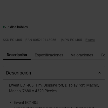
2-5 días hábiles
SKU
EC1405
|
EAN
8052101430561
|
MPN
EC1405
|
Ewent
Descripción
Especificaciones
Valoraciones
Con
Descripción
Ewent EC1405, 1 m, DisplayPort, DisplayPort, Macho,
Macho, 7680 x 4320 Pixeles
Ewent EC1405