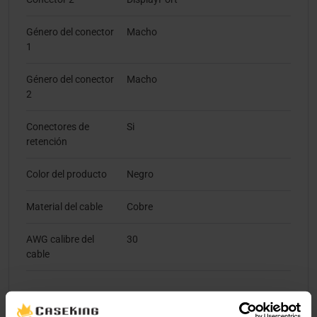
Género del conector
Macho
1
Género del conector
Macho
2
Conectores de
Si
retención
Color del producto
Negro
Material del cable
Cobre
AWG calibre del
30
cable
Peso y dimensiones