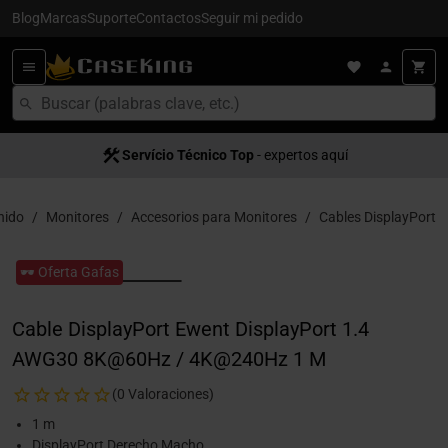
Blog
Marcas
Suporte
Contactos
Seguir mi pedido
Servício Técnico Top
- expertos aquí
nido
Monitores
Accesorios para Monitores
Cables DisplayPort
🕶️ Oferta Gafas
Cable DisplayPort Ewent DisplayPort 1.4
AWG30 8K@60Hz / 4K@240Hz 1 M
(0 Valoraciones)
1 m
DisplayPort Derecho Macho