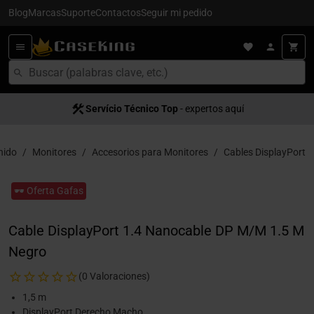
Blog
Marcas
Suporte
Contactos
Seguir mi pedido
Servício Técnico Top
- expertos aquí
nido
Monitores
Accesorios para Monitores
Cables DisplayPort
🕶️ Oferta Gafas
Cable DisplayPort 1.4 Nanocable DP M/M 1.5 M
Negro
(0 Valoraciones)
1,5 m
DisplayPort Derecho Macho