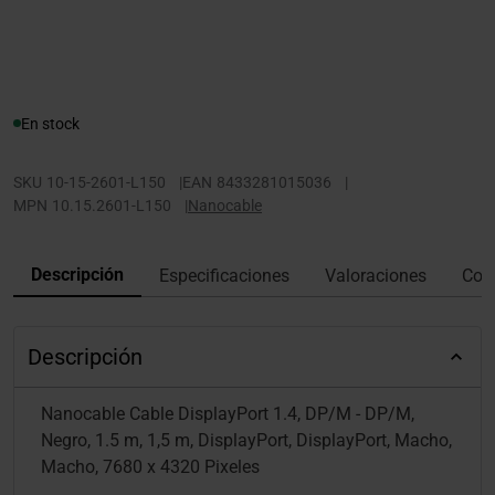
En stock
SKU
10-15-2601-L150
|
EAN
8433281015036
|
MPN
10.15.2601-L150
|
Nanocable
Descripción
Especificaciones
Valoraciones
Con
Descripción
Nanocable Cable DisplayPort 1.4, DP/M - DP/M,
Negro, 1.5 m, 1,5 m, DisplayPort, DisplayPort, Macho,
Macho, 7680 x 4320 Pixeles