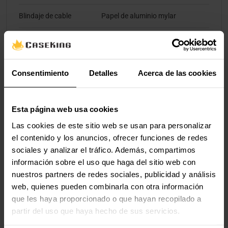
Blindaje de cable
Papel de aluminio mylar
Velocidad de
32,4 Gbit/s
transferencia de datos
Consentimiento
Detalles
Acerca de las cookies
Tecnologías Dolby
DTS-HD, Dolby MAT
Cantidad de canales
7,1 canales
Esta página web usa cookies
Tipo de cable
Cable redondo
Las cookies de este sitio web se usan para personalizar
el contenido y los anuncios, ofrecer funciones de redes
sociales y analizar el tráfico. Además, compartimos
Empaquetado
información sobre el uso que haga del sitio web con
nuestros partners de redes sociales, publicidad y análisis
Ancho del paquete
210 mm
web, quienes pueden combinarla con otra información
que les haya proporcionado o que hayan recopilado a
Profundidad del
20 mm
paquete
partir del uso que haya hecho de sus servicios.