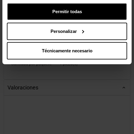
Altura del paquete
180 mm
Permitir todas
Tipo de embalaje
Blister
Peso del paquete
93 g
Personalizar
Contenido del embalaje
Técnicamente necesario
Cantidad por paquete
1 pieza(s)
Valoraciones