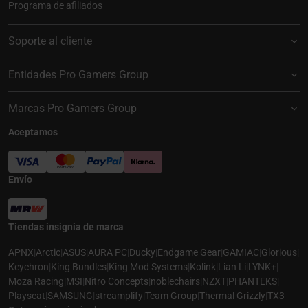
Programa de afiliados
Soporte al cliente
Entidades Pro Gamers Group
Marcas Pro Gamers Group
Aceptamos
Envío
Tiendas insignia de marca
APNX
|
Arctic
|
ASUS
|
AURA PC
|
Ducky
|
Endgame Gear
|
GAMIAC
|
Glorious
|
Keychron
|
King Bundles
|
King Mod Systems
|
Kolink
|
Lian Li
|
LYNK+
|
Moza Racing
|
MSI
|
Nitro Concepts
|
noblechairs
|
NZXT
|
PHANTEKS
|
Playseat
|
SAMSUNG
|
streamplify
|
Team Group
|
Thermal Grizzly
|
TX3