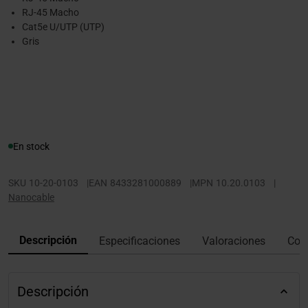
RJ-45 Macho
Cat5e U/UTP (UTP)
Gris
En stock
SKU
10-20-0103
|
EAN
8433281000889
|
MPN
10.20.0103
|
Nanocable
Descripción
Especificaciones
Valoraciones
Con
Descripción