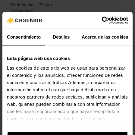
Profundidad
20 mm
del paquete
Altura del
175 mm
paquete
Consentimiento
Detalles
Acerca de las cookies
Peso del
94 g
paquete
Esta página web usa cookies
Las cookies de este sitio web se usan para personalizar
Valoraciones
el contenido y los anuncios, ofrecer funciones de redes
sociales y analizar el tráfico. Además, compartimos
información sobre el uso que haga del sitio web con
nuestros partners de redes sociales, publicidad y análisis
web, quienes pueden combinarla con otra información
que les haya proporcionado o que hayan recopilado a
partir del uso que haya hecho de sus servicios.