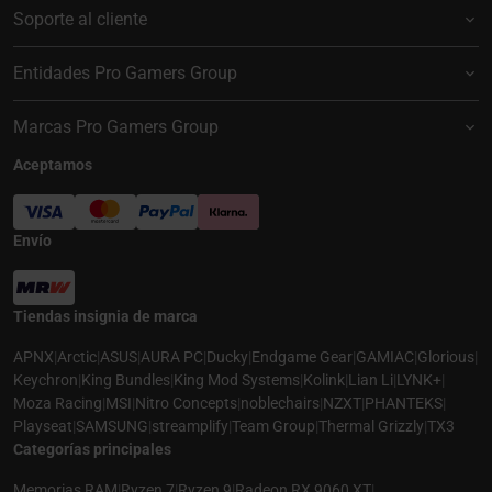
Soporte al cliente
Entidades Pro Gamers Group
Marcas Pro Gamers Group
Aceptamos
Envío
Tiendas insignia de marca
APNX
|
Arctic
|
ASUS
|
AURA PC
|
Ducky
|
Endgame Gear
|
GAMIAC
|
Glorious
|
Keychron
|
King Bundles
|
King Mod Systems
|
Kolink
|
Lian Li
|
LYNK+
|
Moza Racing
|
MSI
|
Nitro Concepts
|
noblechairs
|
NZXT
|
PHANTEKS
|
Playseat
|
SAMSUNG
|
streamplify
|
Team Group
|
Thermal Grizzly
|
TX3
Categorías principales
Memorias RAM
|
Ryzen 7
|
Ryzen 9
|
Radeon RX 9060 XT
|