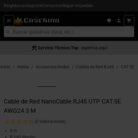
Blog
Marcas
Suporte
Contactos
Seguir mi pedido
Servício Técnico Top
- expertos aquí
Inicio
Redes
Accesorios Redes
Cables de Red RJ45
CAT 5E
Cable de Red NanoCable RJ45 UTP CAT.5E
AWG24 3 M
(0 Valoraciones)
3 m
RJ-45 Macho