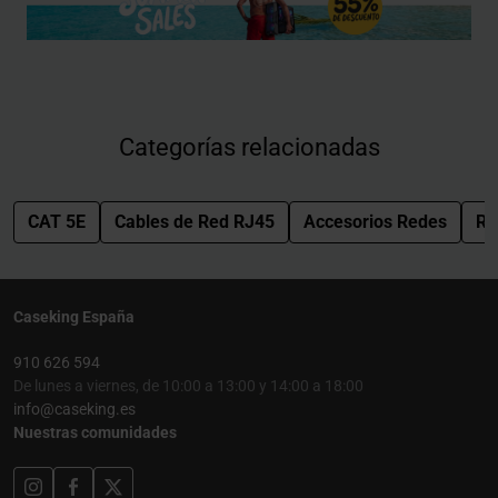
Categorías relacionadas
CAT 5E
Cables de Red RJ45
Accesorios Redes
Re
Caseking España
910 626 594
De lunes a viernes, de 10:00 a 13:00 y 14:00 a 18:00
info@caseking.es
Nuestras comunidades