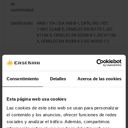
de
conformidad
Certificación
ANSI / TIA / EIA 568-B-1, CAT6, ISO / IEC
11801 CLASE E, CENELEC EN 50173-1, IEC
61156-5, CENELEC EN 50288-6-1, IEC 61156-
6, CENELEC EN 50288-6-2 IEC 60332-1-2
Empaquetado
Ancho del
240 mm
Consentimiento
Detalles
Acerca de las cookies
paquete
Profundidad
20 mm
del paquete
Esta página web usa cookies
Las cookies de este sitio web se usan para personalizar
Altura del
175 mm
el contenido y los anuncios, ofrecer funciones de redes
paquete
sociales y analizar el tráfico. Además, compartimos