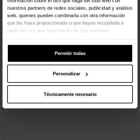
información sobre el uso que haga del sitio web con
Peso del
75 g
nuestros partners de redes sociales, publicidad y análisis
paquete
web, quienes pueden combinarla con otra información
que les haya proporcionado o que hayan recopilado a
partir del uso que haya hecho de sus servicios.
Valoraciones
Permitir todas
Personalizar
Técnicamente necesario