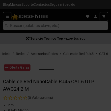
Blog
Marcas
Suporte
Contactos
Seguir mi pedido
Servício Técnico Top
- expertos aquí
Inicio
Redes
Accesorios Redes
Cables de Red RJ45
CAT 6
🕶️ Oferta Gafas
Cable de Red NanoCable RJ45 CAT.6 UTP
AWG24 2 M
(0 Valoraciones)
2 m
RJ-45 Macho