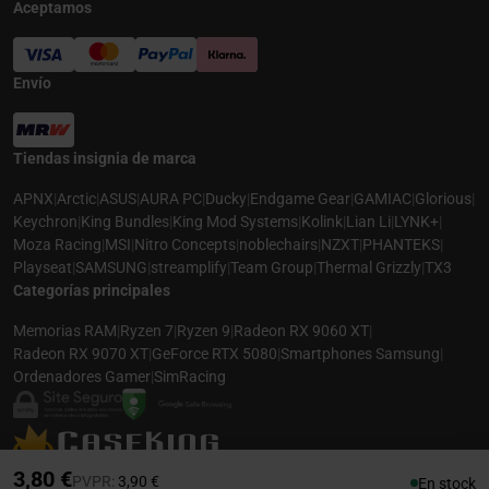
Aceptamos
Envío
Tiendas insignia de marca
APNX
|
Arctic
|
ASUS
|
AURA PC
|
Ducky
|
Endgame Gear
|
GAMIAC
|
Glorious
|
Keychron
|
King Bundles
|
King Mod Systems
|
Kolink
|
Lian Li
|
LYNK+
|
Moza Racing
|
MSI
|
Nitro Concepts
|
noblechairs
|
NZXT
|
PHANTEKS
|
Playseat
|
SAMSUNG
|
streamplify
|
Team Group
|
Thermal Grizzly
|
TX3
Categorías principales
Memorias RAM
|
Ryzen 7
|
Ryzen 9
|
Radeon RX 9060 XT
|
Radeon RX 9070 XT
|
GeForce RTX 5080
|
Smartphones Samsung
|
Ordenadores Gamer
|
SimRacing
© 2026 CASEKING ESPAÑA. TODOS LOS DERECHOS RESERVADOS. LAS
3,80 €
Precio rebajado desde
hasta
PVPR:
3,90 €
En stock