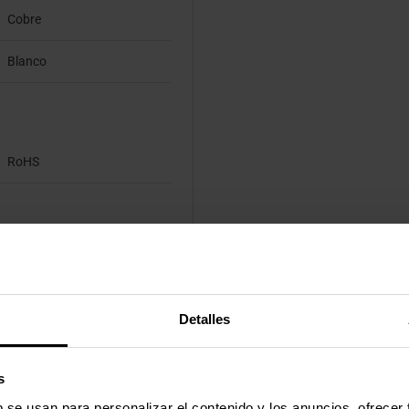
Cobre
Blanco
RoHS
180 mm
20 mm
Detalles
210 mm
s
134 g
b se usan para personalizar el contenido y los anuncios, ofrecer