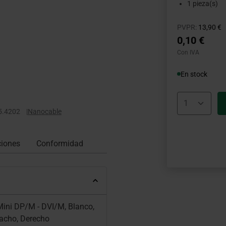
1 pieza(s)
Precio r
h
PVPR:
13,90 €
0,10 €
Con IVA
En stock
5.4202
|
Nanocable
ciones
Conformidad
Mini DP/M - DVI/M, Blanco,
Macho, Derecho