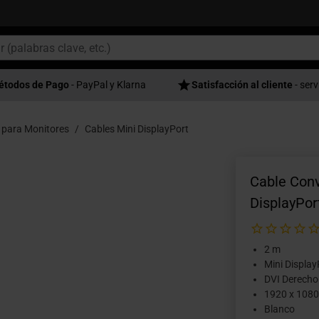
étodos de Pago
- PayPal y Klarna
Satisfacción al cliente
- serv
 para Monitores
Cables Mini DisplayPort
Cable Con
DisplayPor
2 m
Mini Displa
DVI Derech
1920 x 1080
Blanco