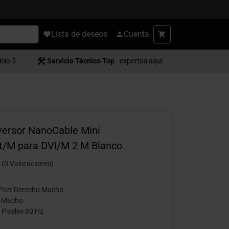
Lista de deseos
Cuenta
ício 5
Servício Técnico Top
- expertos aquí
versor NanoCable Mini
t/M para DVI/M 2 M Blanco
(0 Valoraciones)
yPort Derecho Macho
o Macho
 Pixeles 60 Hz