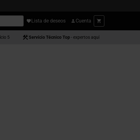
Lista de deseos
Cuenta
ício 5
Servício Técnico Top
- expertos aquí