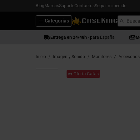
Blog
Marcas
Suporte
Contactos
Seguir mi pedido
Categorías
Entrega en 24/48h
- para España
M
Inicio
Imagen y Sonido
Monitores
Accesorios
🕶️ Oferta Gafas