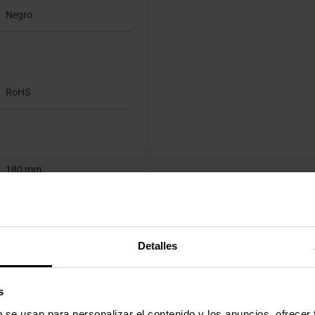
Negro
RoHS
180 mm
40 mm
210 mm
Detalles
293 g
s
Bolsa
b se usan para personalizar el contenido y los anuncios, ofrecer