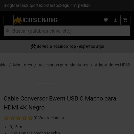
Blog
Marcas
Suporte
Contactos
Seguir mi pedido
Servício Técnico Top
- expertos aquí
nido
Monitores
Accesorios para Monitores
Adaptadores HDMI
Cable Conversor Ewent USB C Macho para
HDMI 4K Negro
(0 Valoraciones)
0,15 m
USB Tipo C Derecho Macho