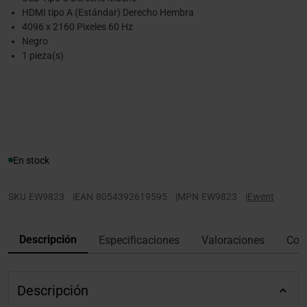
HDMI tipo A (Estándar) Derecho Hembra
4096 x 2160 Pixeles 60 Hz
Negro
1 pieza(s)
En stock
SKU
EW9823
|
EAN
8054392619595
|
MPN
EW9823
|
Ewent
Descripción
Especificaciones
Valoraciones
Con
Descripción