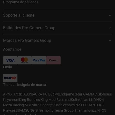
Programa de afiliados
Soporte al cliente
Entidades Pro Gamers Group
Marcas Pro Gamers Group
Aceptamos
Envío
Tiendas insignia de marca
APNX
|
Arctic
|
ASUS
|
AURA PC
|
Ducky
|
Endgame Gear
|
GAMIAC
|
Glorious
|
Keychron
|
King Bundles
|
King Mod Systems
|
Kolink
|
Lian Li
|
LYNK+
|
Moza Racing
|
MSI
|
Nitro Concepts
|
noblechairs
|
NZXT
|
PHANTEKS
|
Playseat
|
SAMSUNG
|
streamplify
|
Team Group
|
Thermal Grizzly
|
TX3