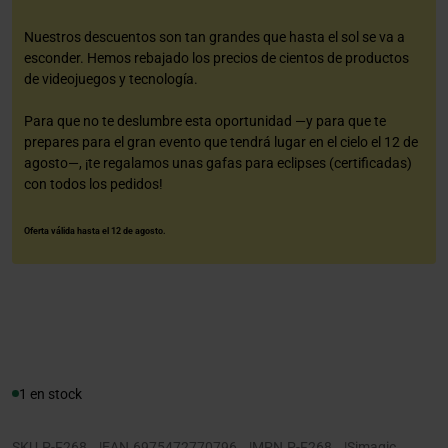
Nuestros descuentos son tan grandes que hasta el sol se va a
esconder. Hemos rebajado los precios de cientos de productos
de videojuegos y tecnología.
Para que no te deslumbre esta oportunidad —y para que te
prepares para el gran evento que tendrá lugar en el cielo el 12 de
agosto—, ¡te regalamos unas gafas para eclipses (certificadas)
con todos los pedidos!
Oferta válida hasta el 12 de agosto.
1 en stock
SKU
P-F268
|
EAN
6975472770796
|
MPN
P-F268
|
Simagic