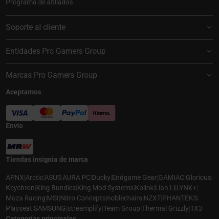
Programa de afiliados
Soporte al cliente
Entidades Pro Gamers Group
Marcas Pro Gamers Group
Aceptamos
Envío
Tiendas insignia de marca
APNX
|
Arctic
|
ASUS
|
AURA PC
|
Ducky
|
Endgame Gear
|
GAMIAC
|
Glorious
|
Keychron
|
King Bundles
|
King Mod Systems
|
Kolink
|
Lian Li
|
LYNK+
|
Moza Racing
|
MSI
|
Nitro Concepts
|
noblechairs
|
NZXT
|
PHANTEKS
|
Playseat
|
SAMSUNG
|
streamplify
|
Team Group
|
Thermal Grizzly
|
TX3
Categorías principales