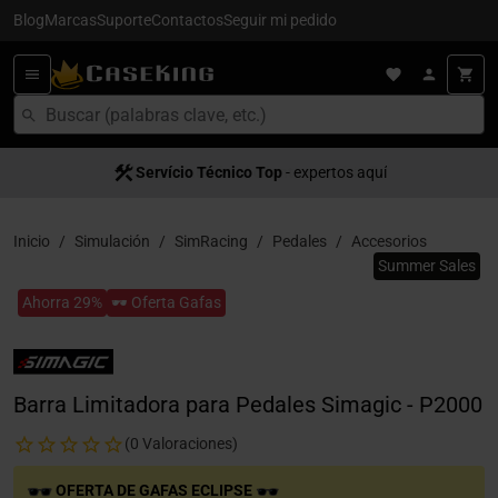
Blog
Marcas
Suporte
Contactos
Seguir mi pedido
Servício Técnico Top
Satisfacción al cliente
- expertos aquí
- servício 5
Inicio
Simulación
SimRacing
Pedales
Accesorios
Summer Sales
Ahorra 29%
🕶️ Oferta Gafas
Barra Limitadora para Pedales Simagic - P2000
(0 Valoraciones)
OFERTA DE GAFAS ECLIPSE