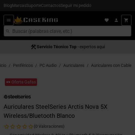
Blog
Marcas
Suporte
Contactos
Seguir mi pedido
Servício Técnico Top
- expertos aquí
icio
Periféricos
PC Audio
Auriculares
Auriculares con Cable
🕶️ Oferta Gafas
Auriculares SteelSeries Arctis Nova 5X
Wireless/Bluetooth Blanco
(0 Valoraciones)