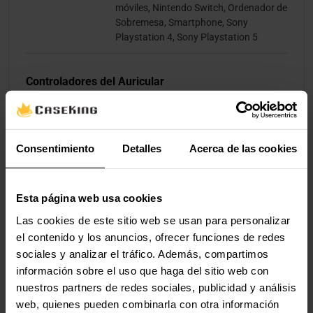
móviles, Nintendo Switch, Ordenador de
Sobremesa, Smartphone, Sony
Playstation 4, Sony Playstation 5
Controladores del Auricular
Tamaño del
40 mm
Controlador
Consentimiento
Detalles
Acerca de las cookies
Tipo de Disco
Imán de neodimio
Esta página web usa cookies
Audio
Las cookies de este sitio web se usan para personalizar
el contenido y los anuncios, ofrecer funciones de redes
Tipo de Sonido
Estéreo
sociales y analizar el tráfico. Además, compartimos
Mín. Frecuencia
20 Hz
información sobre el uso que haga del sitio web con
nuestros partners de redes sociales, publicidad y análisis
Frecuencia
22000 Hz
web, quienes pueden combinarla con otra información