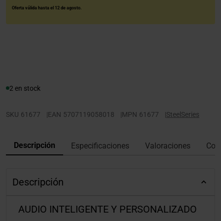
Oferta válida hasta el 12 de agosto.
2 en stock
SKU
61677
|
EAN
5707119058018
|
MPN
61677
|
SteelSeries
Descripción
Especificaciones
Valoraciones
Con
Descripción
AUDIO INTELIGENTE Y PERSONALIZADO