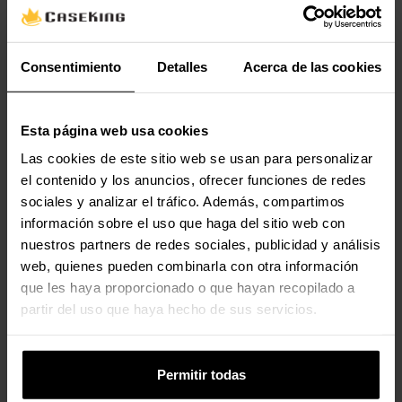
Contenido del embalaje
Consentimiento
Detalles
Acerca de las cookies
Cantidad por paquete
1 pieza(s)
Esta página web usa cookies
Valoraciones
Las cookies de este sitio web se usan para personalizar
el contenido y los anuncios, ofrecer funciones de redes
sociales y analizar el tráfico. Además, compartimos
información sobre el uso que haga del sitio web con
nuestros partners de redes sociales, publicidad y análisis
web, quienes pueden combinarla con otra información
que les haya proporcionado o que hayan recopilado a
partir del uso que haya hecho de sus servicios.
Permitir todas