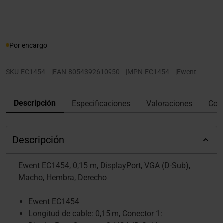
Por encargo
SKU
EC1454
|
EAN
8054392610950
|
MPN
EC1454
|
Ewent
Descripción
Especificaciones
Valoraciones
Con
Descripción
Ewent EC1454, 0,15 m, DisplayPort, VGA (D-Sub),
Macho, Hembra, Derecho
Ewent EC1454
Longitud de cable: 0,15 m, Conector 1: