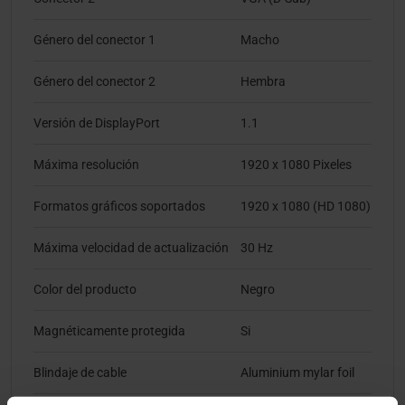
Género del conector 1
Macho
Género del conector 2
Hembra
Versión de DisplayPort
1.1
Máxima resolución
1920 x 1080 Pixeles
Formatos gráficos soportados
1920 x 1080 (HD 1080)
Máxima velocidad de actualización
30 Hz
Color del producto
Negro
Magnéticamente protegida
Si
Blindaje de cable
Aluminium mylar foil