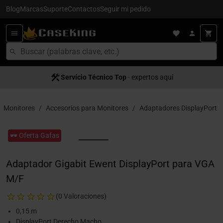
Blog
Marcas
Suporte
Contactos
Seguir mi pedido
Servício Técnico Top
- expertos aquí
Monitores
Accesorios para Monitores
Adaptadores DisplayPort
🕶️ Oferta Gafas
Adaptador Gigabit Ewent DisplayPort para VGA
M/F
(0 Valoraciones)
0,15 m
DisplayPort Derecho Macho