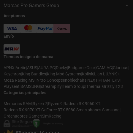
Marcas Pro Gamers Group
Aceptamos
Envío
Tiendas insignia de marca
APNX
|
Arctic
|
ASUS
|
AURA PC
|
Ducky
|
Endgame Gear
|
GAMIAC
|
Glorious
|
Keychron
|
King Bundles
|
King Mod Systems
|
Kolink
|
Lian Li
|
LYNK+
|
Moza Racing
|
MSI
|
Nitro Concepts
|
noblechairs
|
NZXT
|
PHANTEKS
|
Playseat
|
SAMSUNG
|
streamplify
|
Team Group
|
Thermal Grizzly
|
TX3
Categorías principales
Memorias RAM
|
Ryzen 7
|
Ryzen 9
|
Radeon RX 9060 XT
|
Radeon RX 9070 XT
|
GeForce RTX 5080
|
Smartphones Samsung
|
Ordenadores Gamer
|
SimRacing