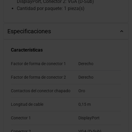
DisplayPort, Conector 2: VGA (D-Sub)
Cantidad por paquete: 1 pieza(s)
Especificaciones
Características
Factor de forma de conector 1
Derecho
Factor de forma de conector 2
Derecho
Contactos del conector chapado
Oro
Longitud de cable
0,15 m
Conector 1
DisplayPort
Conector 2
VGA (D-Sub)