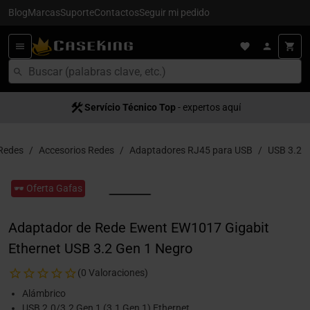
Blog
Marcas
Suporte
Contactos
Seguir mi pedido
Servício Técnico Top
- expertos aquí
Redes
Accesorios Redes
Adaptadores RJ45 para USB
USB 3.2
🕶️ Oferta Gafas
Adaptador de Rede Ewent EW1017 Gigabit
Ethernet USB 3.2 Gen 1 Negro
(0 Valoraciones)
Alámbrico
USB 2.0/3.2 Gen 1 (3.1 Gen 1) Ethernet