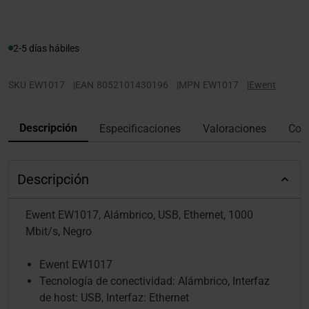
2-5 días hábiles
SKU
EW1017
|
EAN
8052101430196
|
MPN
EW1017
|
Ewent
Descripción
Especificaciones
Valoraciones
Con
Descripción
Ewent EW1017, Alámbrico, USB, Ethernet, 1000
Mbit/s, Negro
Ewent EW1017
Tecnología de conectividad: Alámbrico, Interfaz
de host: USB, Interfaz: Ethernet