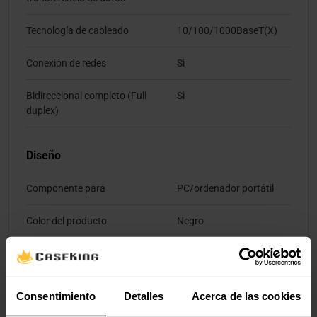
Tecnología de cableado
10/100/1000BaseT(X)
Conexión de redes
Si
Bidireccional completo (Full
Si
duplex)
Diseño
Componente para
PC/ordenador portátil
Color del producto
Negro
Interno
No
Indicadores LED
Si
Consentimiento
Detalles
Acerca de las cookies