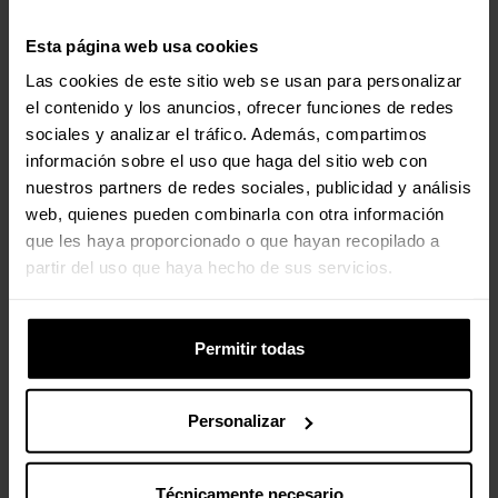
Peso y dimensiones
Esta página web usa cookies
Peso
26 g
Las cookies de este sitio web se usan para personalizar
el contenido y los anuncios, ofrecer funciones de redes
sociales y analizar el tráfico. Además, compartimos
Empaquetado
información sobre el uso que haga del sitio web con
nuestros partners de redes sociales, publicidad y análisis
Ancho del paquete
136 mm
web, quienes pueden combinarla con otra información
que les haya proporcionado o que hayan recopilado a
Profundidad del paquete
27 mm
partir del uso que haya hecho de sus servicios.
Altura del paquete
136 mm
Permitir todas
Peso del paquete
92 g
Personalizar
Valoraciones
Técnicamente necesario