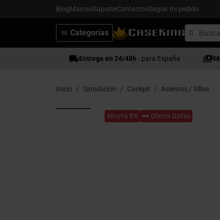
Blog
Marcas
Suporte
Contactos
Seguir mi pedido
Categorías
Entrega en 24/48h
- para España
M
Inicio
Simulación
Cockpit
Asientos / Sillas
Ahorra 8%
🕶️ Oferta Gafas