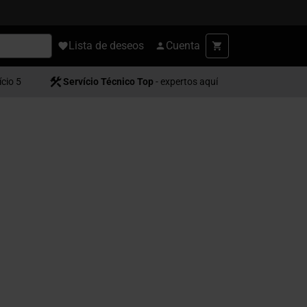
Lista de deseos
Cuenta
ício 5
Servício Técnico Top
- expertos aquí