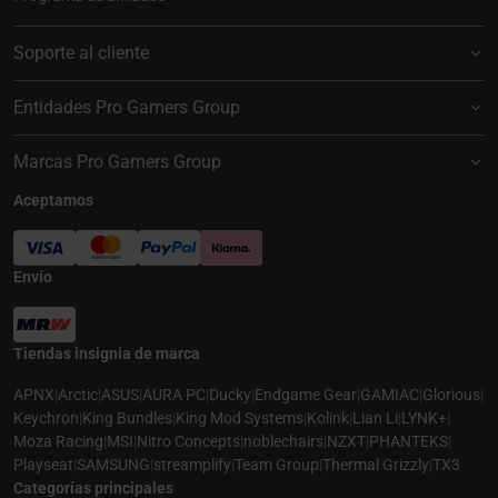
Soporte al cliente
Entidades Pro Gamers Group
Marcas Pro Gamers Group
Aceptamos
Envío
Tiendas insignia de marca
APNX
|
Arctic
|
ASUS
|
AURA PC
|
Ducky
|
Endgame Gear
|
GAMIAC
|
Glorious
|
Keychron
|
King Bundles
|
King Mod Systems
|
Kolink
|
Lian Li
|
LYNK+
|
Moza Racing
|
MSI
|
Nitro Concepts
|
noblechairs
|
NZXT
|
PHANTEKS
|
Playseat
|
SAMSUNG
|
streamplify
|
Team Group
|
Thermal Grizzly
|
TX3
Categorías principales