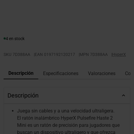
4 en stock
SKU
7D388AA
|
EAN
0197192120217
|
MPN
7D388AA
|
HyperX
Descripción
Especificaciones
Valoraciones
Con
Descripción
Juega sin cables y a una velocidad ultraligera.
El ratón inalámbrico HyperX Pulsefire Haste 2
Mini es un ratón de precisión para jugadores que
buscan un dispositivo ultraligero y que ofrezca