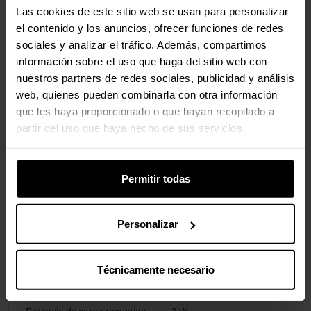
Las cookies de este sitio web se usan para personalizar
Longitud de cable
1,8 m
el contenido y los anuncios, ofrecer funciones de redes
sociales y analizar el tráfico. Además, compartimos
Control de energía
información sobre el uso que haga del sitio web con
nuestros partners de redes sociales, publicidad y análisis
Fuente de energía
Baterías/Cable
web, quienes pueden combinarla con otra información
que les haya proporcionado o que hayan recopilado a
Recargable
Si
partir del uso que haya hecho de sus servicios.
Tipo de batería
Batería integrada
Permitir todas
Tecnología de batería
Polímero de litio
Capacidad de batería
370 mAh
Personalizar
Autonomía
100 h
Técnicamente necesario
Puerto de carga USB tipo C
Si