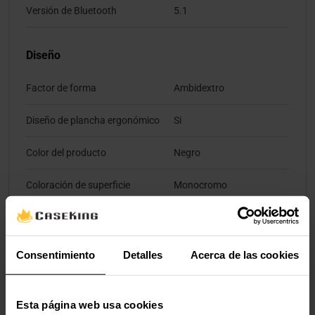
Versión de Bluetooth
5.1
Diseño
Factor de forma
Ambidextro
Diseño de plancha ergonómico
Si
Color del producto
Negro
Coloración de superficie
Monocromo
Iluminación
Si
Iluminación de color
Multi
Consentimiento
Detalles
Acerca de las cookies
Ergonomía
Esta página web usa cookies