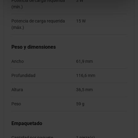
Potencia de carga requerida
3 W
(mín.)
Potencia de carga requerida
15 W
(máx.)
Peso y dimensiones
Ancho
61,9 mm
Profundidad
116,6 mm
Altura
36,5 mm
Peso
59 g
Empaquetado
Cantidad por paquete
1 pieza(s)