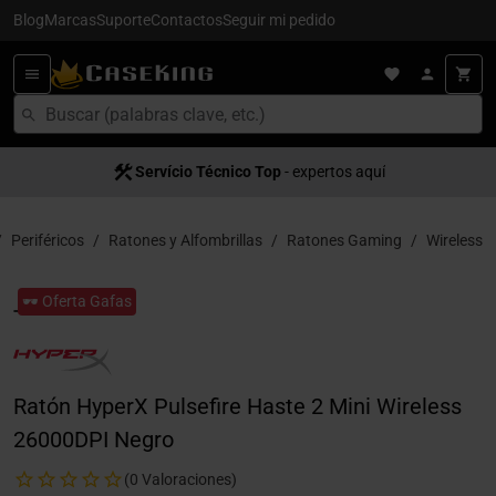
Blog
Marcas
Suporte
Contactos
Seguir mi pedido
Servício Técnico Top
- expertos aquí
Periféricos
Ratones y Alfombrillas
Ratones Gaming
Wireless
🕶️ Oferta Gafas
Ratón HyperX Pulsefire Haste 2 Mini Wireless
26000DPI Negro
(0 Valoraciones)