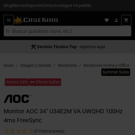
Blog
Marcas
Suporte
Contactos
Seguir mi pedido
Servício Técnico Top
- expertos aquí
Inicio
Imagen y Sonido
Monitores
Monitores Home y Office
Summer Sales
Ahorra 34%
🕶️ Oferta Gafas
Monitor AOC 34" U34E2M VA UWQHD 100Hz
4ms FreeSync
(0 Valoraciones)