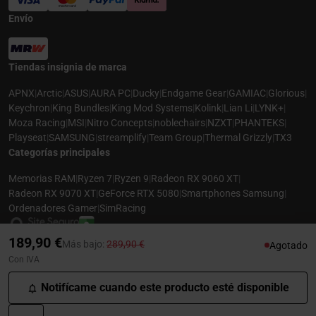
Envío
Tiendas insignia de marca
APNX
|
Arctic
|
ASUS
|
AURA PC
|
Ducky
|
Endgame Gear
|
GAMIAC
|
Glorious
|
Keychron
|
King Bundles
|
King Mod Systems
|
Kolink
|
Lian Li
|
LYNK+
|
Moza Racing
|
MSI
|
Nitro Concepts
|
noblechairs
|
NZXT
|
PHANTEKS
|
Playseat
|
SAMSUNG
|
streamplify
|
Team Group
|
Thermal Grizzly
|
TX3
Categorías principales
Memorias RAM
|
Ryzen 7
|
Ryzen 9
|
Radeon RX 9060 XT
|
Radeon RX 9070 XT
|
GeForce RTX 5080
|
Smartphones Samsung
|
Ordenadores Gamer
|
SimRacing
189,90 €
Precio rebajado desde
hasta
Más bajo:
289,90 €
Agotado
Con IVA
© 2026 CASEKING ESPAÑA. TODOS LOS DERECHOS RESERVADOS. LAS
FOTOS PUEDEN NO COINCIDIR CON LA DESCRIPCIÓN. PRECIOS Y
Notifícame cuando este producto esté disponible
ESPECIFICACIONES SUJETOS A CAMBIOS SIN AVISO PREVIO. CASEKING
ESPAÑA RENUNCIA A CUALQUIER RESPONSABILIDAD POR CUALQUIER ERROR