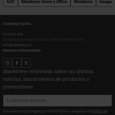
AOC
Monitores Home y Office
Monitores
Imagen 
Caseking España
910 626 594
De lunes a viernes, de 10:00 a 13:00 y 14:00 a 18:00
info@caseking.es
Nuestras comunidades
Manténme informado sobre las últimas
noticias, lanzamientos de productos y
promociones.
Este sitio está protegido por reCAPTCHA y se aplican la
Política de