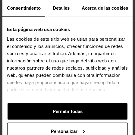
Reflexión de la
Pantalla
Consentimiento
Detalles
Acerca de las cookies
Pantalla Táctil
No
Esta página web usa cookies
Las cookies de este sitio web se usan para personalizar
Fuente de Alimentación
el contenido y los anuncios, ofrecer funciones de redes
sociales y analizar el tráfico. Además, compartimos
Posición de la
Interno
Fuente de
información sobre el uso que haga del sitio web con
Alimentación
nuestros partners de redes sociales, publicidad y análisis
web, quienes pueden combinarla con otra información
que les haya proporcionado o que hayan recopilado a
Puertas Externas
partir del uso que haya hecho de sus servicios.
Conectores del
1 x DisplayPort, 2 x HDMI
Monitor
Permitir todas
Conectores
DisplayPort 1.2, HDMI 2.0
Estándar del
Personalizar
Monitor