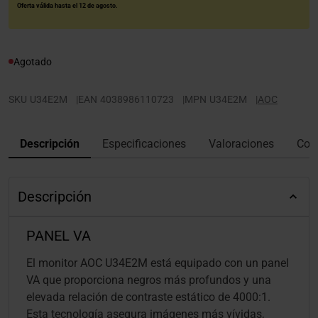
Oferta válida hasta el 12 de agosto.
Agotado
SKU
U34E2M
|
EAN
4038986110723
|
MPN
U34E2M
|
AOC
Descripción
Especificaciones
Valoraciones
Con
Descripción
PANEL VA
El monitor AOC U34E2M está equipado con un panel
VA que proporciona negros más profundos y una
elevada relación de contraste estático de 4000:1.
Esta tecnología asegura imágenes más vívidas,