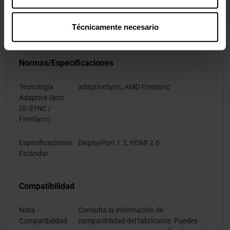
Concentrador
No
Técnicamente necesario
USB
Normas/Especificaciones
Tecnología
adaptiveSync, AMD Freesync
Adaptive Sync
(G-SYNC /
FreeSync)
Especificaciones
DisplayPort 1.2, HDMI 2.0
Estándar
Compatibilidad
Nota -
Consulta la información de
Compatibilidad
compatibilidad del fabricante. Puedes