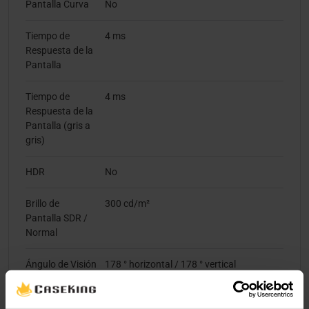
Pantalla Curva
No
Tiempo de
4 ms
Respuesta de la
Pantalla
Tiempo de
4 ms
Respuesta de la
Pantalla (gris a
gris)
HDR
No
Brillo de
300 cd/m²
Pantalla SDR /
Normal
Ángulo de Visión
178 ° horizontal / 178 ° vertical
Tipo de
antirreflejos