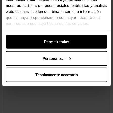
Fuente de energía
Cable
nuestros partners de redes sociales, publicidad y análisis
web, quienes pueden combinarla con otra información
que les haya proporcionado o que hayan recopilado a
Contenido del embalaje
partir del uso que haya hecho de sus servicios.
Manual de usuario
Si
Permitir todas
Valoraciones
Personalizar
Técnicamente necesario