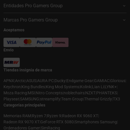
Entidades Pro Gamers Group
Marcas Pro Gamers Group
Aceptamos
Envío
Tiendas insignia de marca
APNX
|
Arctic
|
ASUS
|
AURA PC
|
Ducky
|
Endgame Gear
|
GAMIAC
|
Glorious
|
Keychron
|
King Bundles
|
King Mod Systems
|
Kolink
|
Lian Li
|
LYNK+
|
Moza Racing
|
MSI
|
Nitro Concepts
|
noblechairs
|
NZXT
|
PHANTEKS
|
Playseat
|
SAMSUNG
|
streamplify
|
Team Group
|
Thermal Grizzly
|
TX3
Categorías principales
Memorias RAM
|
Ryzen 7
|
Ryzen 9
|
Radeon RX 9060 XT
|
Radeon RX 9070 XT
|
GeForce RTX 5080
|
Smartphones Samsung
|
Ordenadores Gamer
|
SimRacing