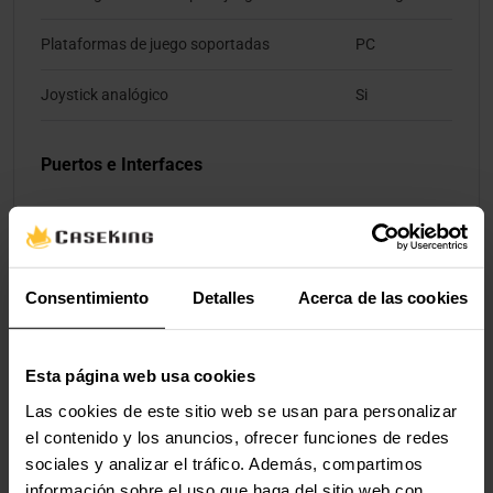
Plataformas de juego soportadas
PC
Joystick analógico
Si
Puertos e Interfaces
Interfaz del dispositivo
USB
Tecnología de conectividad
Alámbrico
Consentimiento
Detalles
Acerca de las cookies
Ergonomía
Esta página web usa cookies
Color del producto
Negro
Las cookies de este sitio web se usan para personalizar
el contenido y los anuncios, ofrecer funciones de redes
Control de energía
sociales y analizar el tráfico. Además, compartimos
información sobre el uso que haga del sitio web con