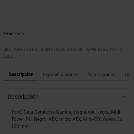
4 en stock
SKU
TQGCC101-B
|
EAN
8433281013568
|
MPN
TQGCC101-B
|
Tooq
Descripción
Especificaciones
Valoraciones
Con
Descripción
TooQ Caja Semitorre Gaming Ragnärok, Negra, Midi
Tower, PC, Negro, ATX, micro ATX, Mini-ITX, Acero, 3x
120 mm