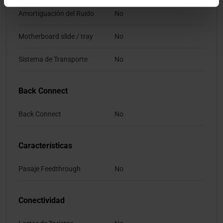
Amortiguación del Ruido
No
Motherboard slide / tray
No
Sistema de Transporte
No
Back Connect
Back Connect
No
Características
Pasaje Feedthrough
No
Conectividad