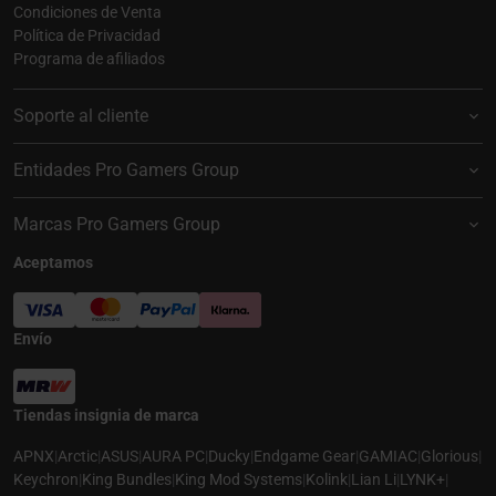
Condiciones de Venta
Política de Privacidad
Programa de afiliados
Soporte al cliente
Entidades Pro Gamers Group
Marcas Pro Gamers Group
Aceptamos
Envío
Tiendas insignia de marca
APNX
|
Arctic
|
ASUS
|
AURA PC
|
Ducky
|
Endgame Gear
|
GAMIAC
|
Glorious
|
Keychron
|
King Bundles
|
King Mod Systems
|
Kolink
|
Lian Li
|
LYNK+
|