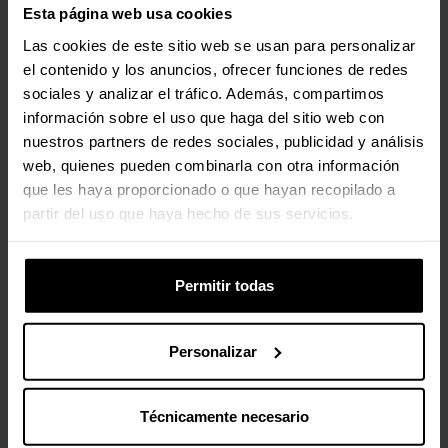
Salidas de Audio e Entradas
1 x salida / entrada (Jack de
Esta página web usa cookies
3,5 mm, 4 pines, TRRS)
Las cookies de este sitio web se usan para personalizar
el contenido y los anuncios, ofrecer funciones de redes
Características de la Caja
sociales y analizar el tráfico. Además, compartimos
información sobre el uso que haga del sitio web con
Posición de E/S
Cubrir
nuestros partners de redes sociales, publicidad y análisis
web, quienes pueden combinarla con otra información
Panel lateral
con ventana
que les haya proporcionado o que hayan recopilado a
partir del uso que haya hecho de sus servicios.
Soporte Vertical para GPU
No
Soporte Vertical Ajustable
No
Permitir todas
para GPU
Puerta Frontal
No
Personalizar
Organización de Cables
No
Técnicamente necesario
Filtros Incluidos
Sí