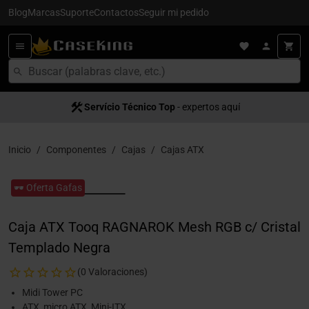
Blog
Marcas
Suporte
Contactos
Seguir mi pedido
Servício Técnico Top
- expertos aquí
Inicio
Componentes
Cajas
Cajas ATX
🕶️ Oferta Gafas
Caja ATX Tooq RAGNAROK Mesh RGB c/ Cristal
Templado Negra
(0 Valoraciones)
Midi Tower PC
ATX, micro ATX, Mini-ITX