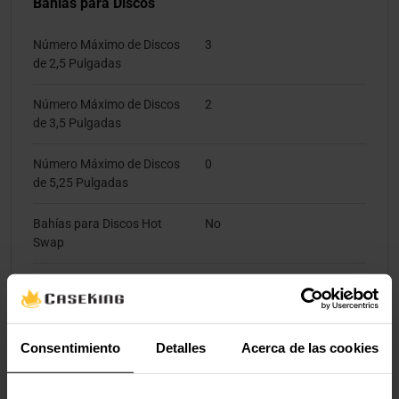
Bahías para Discos
Número Máximo de Discos
3
de 2,5 Pulgadas
Número Máximo de Discos
2
de 3,5 Pulgadas
Número Máximo de Discos
0
de 5,25 Pulgadas
Bahías para Discos Hot
No
Swap
Puertas Externas
E/S frontal – Puertos USB
3
Consentimiento
Detalles
Acerca de las cookies
Tipo A Totales