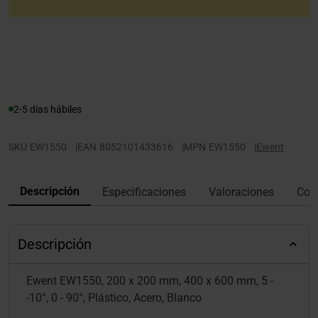
2-5 días hábiles
SKU
EW1550
|
EAN
8052101433616
|
MPN
EW1550
|
Ewent
Descripción
Especificaciones
Valoraciones
Con
Descripción
Ewent EW1550, 200 x 200 mm, 400 x 600 mm, 5 -
-10°, 0 - 90°, Plástico, Acero, Blanco