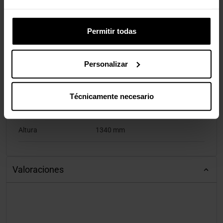
Manual de usuario
Si
Kit de montaje
Si
Permitir todas
Peso y dimensiones
Personalizar
Ancho
500 mm
Técnicamente necesario
Profundidad (max)
50 cm
Altura
1340 mm
Valoraciones