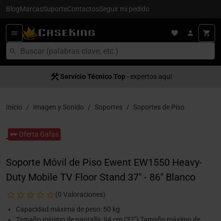
Blog
Marcas
Suporte
Contactos
Seguir mi pedido
Servício Técnico Top
- expertos aquí
Inicio
Imagen y Sonido
Soportes
Soportes de Piso
🕶️ Oferta Gafas
Soporte Móvil de Piso Ewent EW1550 Heavy-
Duty Mobile TV Floor Stand 37" - 86" Blanco
(0 Valoraciones)
Capacidad máxima de peso: 50 kg
Tamaño mínimo de pantalla: 94 cm (37") Tamaño máximo de