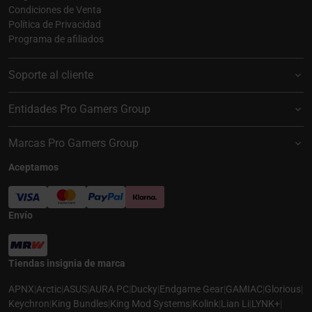
Condiciones de Venta
Política de Privacidad
Programa de afiliados
Soporte al cliente
Entidades Pro Gamers Group
Marcas Pro Gamers Group
Aceptamos
Envío
Tiendas insignia de marca
APNX
|
Arctic
|
ASUS
|
AURA PC
|
Ducky
|
Endgame Gear
|
GAMIAC
|
Glorious
|
Keychron
|
King Bundles
|
King Mod Systems
|
Kolink
|
Lian Li
|
LYNK+
|