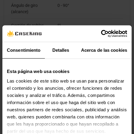
Ángulo de giro
0 - 90°
(alcance)
Gestión de cables
Si
Diseño
Consentimiento
Detalles
Acerca de las cookies
Color del producto
Blanco
Esta página web usa cookies
Material de la carcasa
Plástico, Acero
Las cookies de este sitio web se usan para personalizar
el contenido y los anuncios, ofrecer funciones de redes
Detalles técnicos
sociales y analizar el tráfico. Además, compartimos
información sobre el uso que haga del sitio web con
Cantidad por paquete
1 pieza(s)
nuestros partners de redes sociales, publicidad y análisis
web, quienes pueden combinarla con otra información
Contenido del embalaje
que les haya proporcionado o que hayan recopilado a
partir del uso que haya hecho de sus servicios.