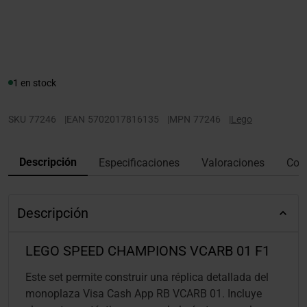
1 en stock
SKU
77246
|
EAN
5702017816135
|
MPN
77246
|
Lego
Descripción
Especificaciones
Valoraciones
Con
Descripción
LEGO SPEED CHAMPIONS VCARB 01 F1
Este set permite construir una réplica detallada del
monoplaza Visa Cash App RB VCARB 01. Incluye