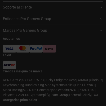
Soporte al cliente
Entidades Pro Gamers Group
Marcas Pro Gamers Group
Aceptamos
Envío
Tiendas insignia de marca
APNX
|
Arctic
|
ASUS
|
AURA PC
|
Ducky
|
Endgame Gear
|
GAMIAC
|
Glorious
|
Keychron
|
King Bundles
|
King Mod Systems
|
Kolink
|
Lian Li
|
LYNK+
|
Moza Racing
|
MSI
|
Nitro Concepts
|
noblechairs
|
NZXT
|
PHANTEKS
|
Playseat
|
SAMSUNG
|
streamplify
|
Team Group
|
Thermal Grizzly
|
TX3
Categorías principales