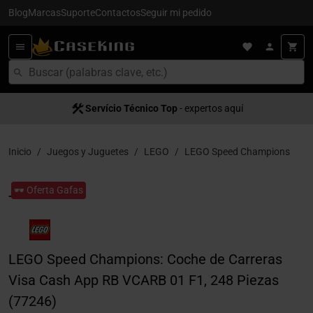
Blog
Marcas
Suporte
Contactos
Seguir mi pedido
Servício Técnico Top
- expertos aquí
Inicio
Juegos y Juguetes
LEGO
LEGO Speed Champions
🕶️ Oferta Gafas
LEGO Speed Champions: Coche de Carreras
Visa Cash App RB VCARB 01 F1, 248 Piezas
(77246)