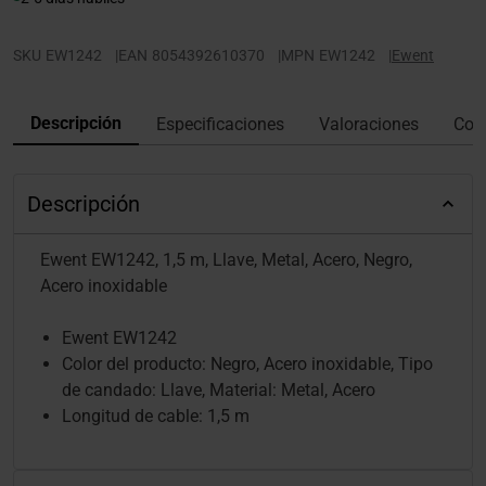
SKU
EW1242
|
EAN
8054392610370
|
MPN
EW1242
|
Ewent
Descripción
Especificaciones
Valoraciones
Con
Descripción
Ewent EW1242, 1,5 m, Llave, Metal, Acero, Negro,
Acero inoxidable
Ewent EW1242
Color del producto: Negro, Acero inoxidable, Tipo
de candado: Llave, Material: Metal, Acero
Longitud de cable: 1,5 m