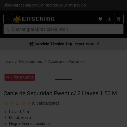
Blog
Marcas
Suporte
Contactos
Seguir mi pedido
Servício Técnico Top
- expertos aquí
Inicio
Ordenadores
Accesorios Portátiles
🕶️ Oferta Gafas
Cable de Seguridad Ewent c/ 2 Llaves 1.50 M
(0 Valoraciones)
Llave 1,5 m
Metal, Acero
Negro, Acero inoxidable